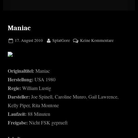
Maniac
Posted
By
zu
17. August 2010
SplatGore
Keine Kommentare
on
Maniac
Originaltitel:
Maniac
Herstellung:
USA 1980
Regie:
William Lustig
Darsteller:
Joe Spinell, Caroline Munro, Gail Lawrence,
Kelly Piper, Rita Montone
Laufzeit:
88 Minuten
Freigabe:
Nicht FSK geprueft