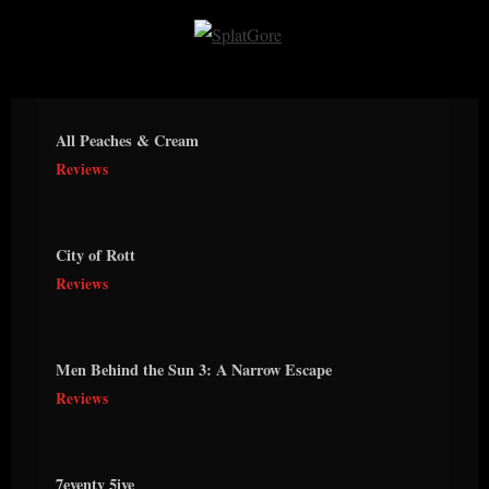
Skip
to
S
content
p
l
All Peaches & Cream
a
Reviews
t
G
o
City of Rott
r
Reviews
e
Men Behind the Sun 3: A Narrow Escape
Reviews
7eventy 5ive