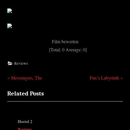
Film bewerten
[Total:
0
Average:
0
]
Reviews
P
N
Beitragsnavigation
Messengers, The
Pan´s Labyrinth
r
e
Related Posts
e
x
v
t
i
P
o
o
Hostel 2
u
s
Reviews