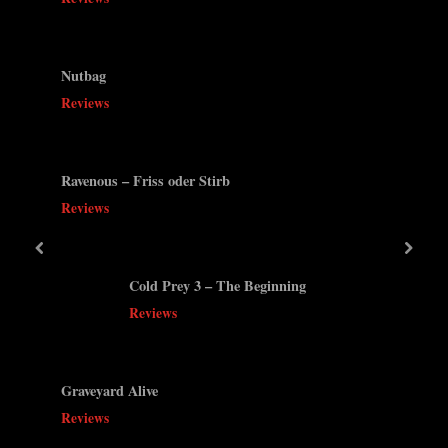
s
t
P
:
o
Nutbag
s
Reviews
t
:
Ravenous – Friss oder Stirb
Reviews
prev
next
Cold Prey 3 – The Beginning
Reviews
Graveyard Alive
Reviews