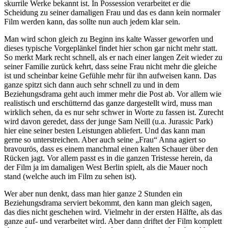
skurrile Werke bekannt ist. In Possession verarbeitet er die
Scheidung zu seiner damaligen Frau und das es dann kein normaler
Film werden kann, das sollte nun auch jedem klar sein.
Man wird schon gleich zu Beginn ins kalte Wasser geworfen und
dieses typische Vorgeplänkel findet hier schon gar nicht mehr statt.
So merkt Mark recht schnell, als er nach einer langen Zeit wieder zu
seiner Familie zurück kehrt, dass seine Frau nicht mehr die gleiche
ist und scheinbar keine Gefühle mehr für ihn aufweisen kann. Das
ganze spitzt sich dann auch sehr schnell zu und in dem
Beziehungsdrama geht auch immer mehr die Post ab. Vor allem wie
realistisch und erschütternd das ganze dargestellt wird, muss man
wirklich sehen, da es nur sehr schwer in Worte zu fassen ist. Zurecht
wird davon geredet, dass der junge Sam Neill (u.a. Jurassic Park)
hier eine seiner besten Leistungen abliefert. Und das kann man
gerne so unterstreichen. Aber auch seine „Frau“ Anna agiert so
bravourös, dass es einem manchmal einen kalten Schauer über den
Rücken jagt. Vor allem passt es in die ganzen Tristesse herein, da
der Film ja im damaligen West Berlin spielt, als die Mauer noch
stand (welche auch im Film zu sehen ist).
Wer aber nun denkt, dass man hier ganze 2 Stunden ein
Beziehungsdrama serviert bekommt, den kann man gleich sagen,
das dies nicht geschehen wird. Vielmehr in der ersten Hälfte, als das
ganze auf- und verarbeitet wird. Aber dann driftet der Film komplett