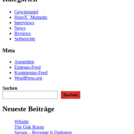
Gewinnspiel
HenrX` Mumpitz
Interviews
News
Reviews
Setberichte
Meta
Anmelden
Eintrags-Feed
Kommentar-Feed
WordPress.org
Suchen
Suchen
Neueste Beiträge
Whistle
The Oak Room
Sayara – Revenge is Darkness