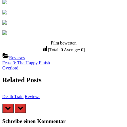
Film bewerten
[Total:
0
Average:
0
]
Reviews
Beitragsnavigation
Previous
Feast 3: The Happy Finish
Post:
Next
Overlord
Post:
Related Posts
Death Train
Reviews
L
prev
next
Schreibe einen Kommentar