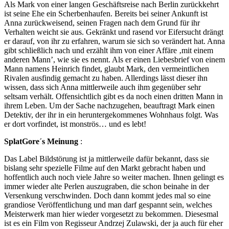
Als Mark von einer langen Geschäftsreise nach Berlin zurückkehrt
ist seine Ehe ein Scherbenhaufen. Bereits bei seiner Ankunft ist
Anna zurückweisend, seinen Fragen nach dem Grund für ihr
Verhalten weicht sie aus. Gekränkt und rasend vor Eifersucht drängt
er darauf, von ihr zu erfahren, warum sie sich so verändert hat. Anna
gibt schließlich nach und erzählt ihm von einer Affäre ‚mit einem
anderen Mann’, wie sie es nennt. Als er einen Liebesbrief von einem
Mann namens Heinrich findet, glaubt Mark, den vermeintlichen
Rivalen ausfindig gemacht zu haben. Allerdings lässt dieser ihn
wissen, dass sich Anna mittlerweile auch ihm gegenüber sehr
seltsam verhält. Offensichtlich gibt es da noch einen dritten Mann in
ihrem Leben. Um der Sache nachzugehen, beauftragt Mark einen
Detektiv, der ihr in ein heruntergekommenes Wohnhaus folgt. Was
er dort vorfindet, ist monströs… und es lebt!
SplatGore´s Meinung
:
Das Label Bildstörung ist ja mittlerweile dafür bekannt, dass sie
bislang sehr spezielle Filme auf den Markt gebracht haben und
hoffentlich auch noch viele Jahre so weiter machen. Ihnen gelingt es
immer wieder alte Perlen auszugraben, die schon beinahe in der
Versenkung verschwinden. Doch dann kommt jedes mal so eine
grandiose Veröffentlichung und man darf gespannt sein, welches
Meisterwerk man hier wieder vorgesetzt zu bekommen. Diesesmal
ist es ein Film von Regisseur Andrzej Zulawski, der ja auch für eher