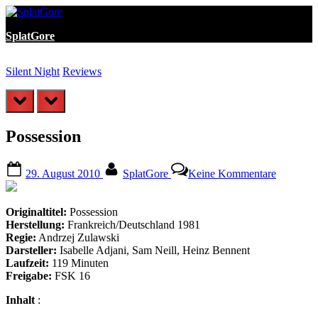
Skip
to
SplatGore
content
Silent Night
Reviews
D
prev
next
Possession
Posted
By
zu
29. August 2010
SplatGore
Keine Kommentare
on
Possessi
Originaltitel:
Possession
Herstellung:
Frankreich/Deutschland 1981
Regie:
Andrzej Zulawski
Darsteller:
Isabelle Adjani, Sam Neill, Heinz Bennent
Laufzeit:
119 Minuten
Freigabe:
FSK 16
Inhalt
: