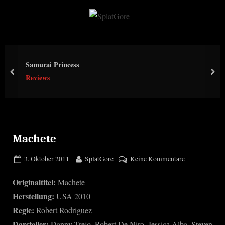
Skip
to
S
content
p
l
Samurai Princess
a
prev
nex
Reviews
t
G
o
r
e
Machete
Posted
By
zu
3. Oktober 2011
SplatGore
Keine Kommentare
on
Machete
Originaltitel:
Machete
Herstellung:
USA 2010
Regie:
Robert Rodriguez
Darsteller:
Danny Trejo, Robert De Niro, Jessica Alba, Steven