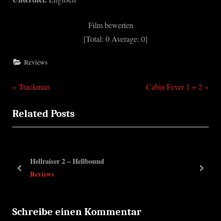
Film bewerten
[Total:
0
Average:
0
]
Reviews
P
N
Beitragsnavigation
Trackman
Cabin Fever 1 + 2
r
e
Related Posts
e
x
v
t
i
P
o
o
Hellraiser 2 – Hellbound
u
s
prev
next
Reviews
s
t
P
:
o
Schreibe einen Kommentar