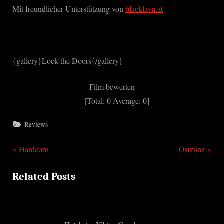
Mit freundlicher Unterstützung von
blacklava.at
{gallery}Lock the Doors{/gallery}
Film bewerten
[Total:
0
Average:
0
]
Reviews
P
N
Beitragsnavigation
Hardcore
Ostzone
r
e
Related Posts
e
x
v
t
i
P
o
o