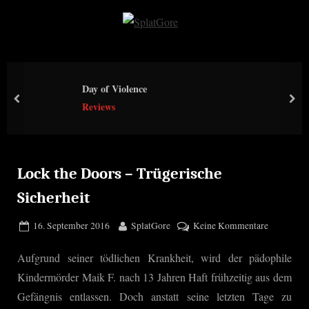
Skip
to
S
content
p
l
Day of Violence
a
prev
nex
Reviews
t
G
o
r
Lock the Doors – Trügerische
e
Sicherheit
Posted
By
zu
16. September 2016
SplatGore
Keine Kommentare
on
Lock
Aufgrund seiner tödlichen Krankheit, wird der pädophile
the
Doors
Kindermörder Maik F. nach 13 Jahren Haft frühzeitig aus dem
–
Gefängnis entlassen. Doch anstatt seine letzten Tage zu
Trügerisch