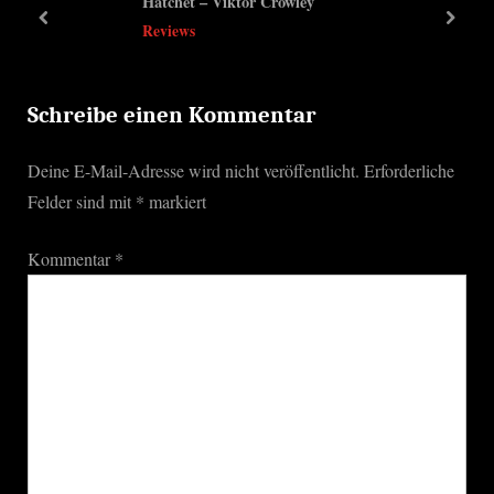
Hatchet – Viktor Crowley
u
s
prev
next
Reviews
s
t
P
:
o
Schreibe einen Kommentar
s
Deine E-Mail-Adresse wird nicht veröffentlicht.
Erforderliche
t
Felder sind mit
*
markiert
:
Kommentar
*