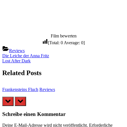
Film bewerten
[Total:
0
Average:
0
]
Reviews
Beitragsnavigation
Previous
Die Leiche der Anna Fritz
Post:
Next
Lost After Dark
Post:
Related Posts
Frankensteins Fluch
Reviews
S
prev
next
Schreibe einen Kommentar
Deine E-Mail-Adresse wird nicht veröffentlicht.
Erforderliche