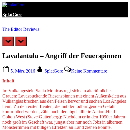
Skip
to
SplatGore
content
The Editor
Reviews
T
prev
next
Lavalantula – Angriff der Feuerspinnen
Posted
By
zu
5. März 2016
SplatGore
Keine Kommentare
on
Lavalantula
–
Inhalt
:
Angriff
der
Im Vulkangestein Santa Monicas regt sich ein altertümliches
Feuerspinne
Grauen: Lavaspuckende Riesenspinnen mit einem Außenskelett aus
Vulkanglas brechen aus den Felsen hervor und suchen Los Angeles
heim. Zu den ersten Leuten, die mit der todbringenden Gefahr
konfrontiert werden, zählt auch der abgehalfterte Action-Held
Colton West (Steve Guttenberg): Nachdem er in den 1990er Jahren
noch groß im Geschäft war, jüngst aber nur noch Jobs in albernen
Monsterfilmen mit billigen Effekten an Land ziehen konnte,