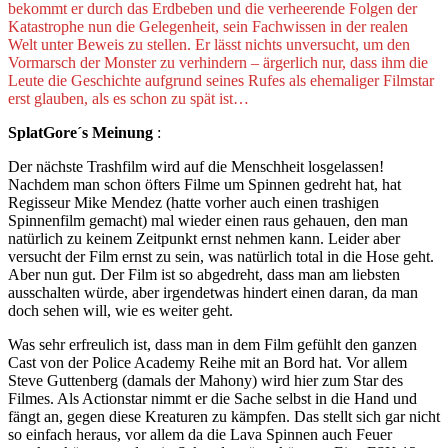
bekommt er durch das Erdbeben und die verheerende Folgen der
Katastrophe nun die Gelegenheit, sein Fachwissen in der realen
Welt unter Beweis zu stellen. Er lässt nichts unversucht, um den
Vormarsch der Monster zu verhindern – ärgerlich nur, dass ihm die
Leute die Geschichte aufgrund seines Rufes als ehemaliger Filmstar
erst glauben, als es schon zu spät ist…
SplatGore´s Meinung
:
Der nächste Trashfilm wird auf die Menschheit losgelassen!
Nachdem man schon öfters Filme um Spinnen gedreht hat, hat
Regisseur Mike Mendez (hatte vorher auch einen trashigen
Spinnenfilm gemacht) mal wieder einen raus gehauen, den man
natürlich zu keinem Zeitpunkt ernst nehmen kann. Leider aber
versucht der Film ernst zu sein, was natürlich total in die Hose geht.
Aber nun gut. Der Film ist so abgedreht, dass man am liebsten
ausschalten würde, aber irgendetwas hindert einen daran, da man
doch sehen will, wie es weiter geht.
Was sehr erfreulich ist, dass man in dem Film gefühlt den ganzen
Cast von der Police Academy Reihe mit an Bord hat. Vor allem
Steve Guttenberg (damals der Mahony) wird hier zum Star des
Filmes. Als Actionstar nimmt er die Sache selbst in die Hand und
fängt an, gegen diese Kreaturen zu kämpfen. Das stellt sich gar nicht
so einfach heraus, vor allem da die Lava Spinnen auch Feuer