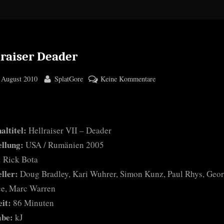
lraiser Deader
ted
By
zu
 August 2010
SplatGore
Keine Kommentare
Hellraiser
Deader
altitel:
Hellraiser VII – Deader
ellung:
USA / Rumänien 2005
:
Rick Bota
ller:
Doug Bradley, Kari Wuhrer, Simon Kunz, Paul Rhys, Geo
ce, Marc Warren
it:
86 Minuten
abe:
kJ