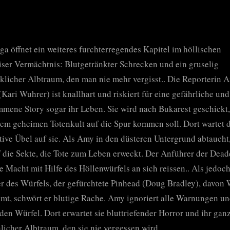
ga öffnet ein weiteres furchterregendes Kapitel im höllischen
iser Vermächtnis: Blutgetränkter Schrecken und ein gruselig
klicher Albtraum, den man nie mehr vergisst.. Die Reporterin 
(Kari Wuhrer) ist knallhart und riskiert für eine gefährliche und
mene Story sogar ihr Leben. Sie wird nach Bukarest geschickt
nem geheimen Totenkult auf die Spur kommen soll. Dort wartet 
tive Übel auf sie. Als Amy in den düsteren Untergrund abtaucht, 
f die Sekte, die Tote zum Leben erweckt. Der Anführer der Dead
ie Macht mit Hilfe des Höllenwürfels an sich reissen.. Als jedoc
r des Würfels, der gefürchtete Pinhead (Doug Bradley), davon
t, schwört er blutige Rache. Amy ignoriert alle Warnungen u
 den Würfel. Dort erwartet sie bluttriefender Horror und ihr gan
licher Albtraum, den sie nie vergessen wird…