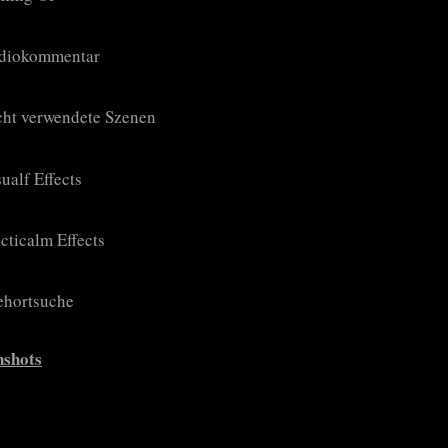
diokommentar
cht verwendete Szenen
ualf Effects
cticalm Effects
ehortsuche
nshots