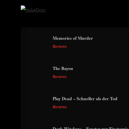
Skip
to
S
content
p
l
Memories of Murder
a
Reviews
t
G
o
The Bayou
r
Reviews
e
Play Dead – Schneller als der Tod
Reviews
Dark Windows – Fenster zur Finsternis