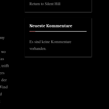
Return to Silent Hill
Neueste Kommentare
Amy
Es sind keine Kommentare
vorhanden.
, wo
das
trifft
ers
h der
 Wind
nd
z