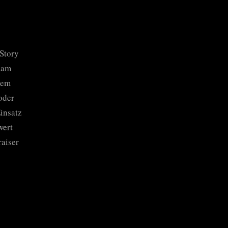
 Story
t am
lem
oder
insatz
wert
raiser