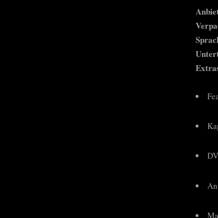
Anbie
Verpa
Sprac
Untert
Extra
Fea
Ka
DV
An
Ma