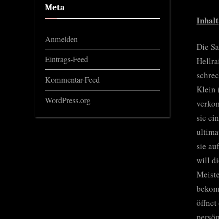
Meta
Inhalt
Anmelden
Die Sa
Eintrags-Feed
Hellra
schrec
Kommentar-Feed
Klein 
WordPress.org
verkom
sie ei
ultima
sie au
will d
Meiste
bekomm
öffnet
persön