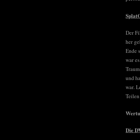
Splat
Der Fi
her ge
Ende s
war es
Traum 
und ha
war. L
Teilen
Wertun
Die D