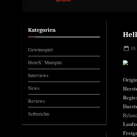
Kategorien
Hel
Pos
13.
Gewinnspiel
on
HenrX` Mumpitz
Interviews
Origin
News
Herst
Regie
Reviews
Darste
Setberichte
Rylan
Laufze
Freig