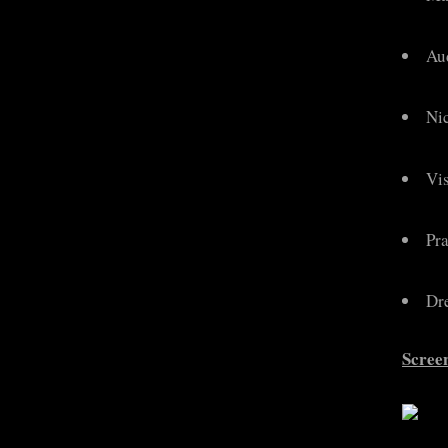
Au
Ni
Vis
Pra
Dr
Scree