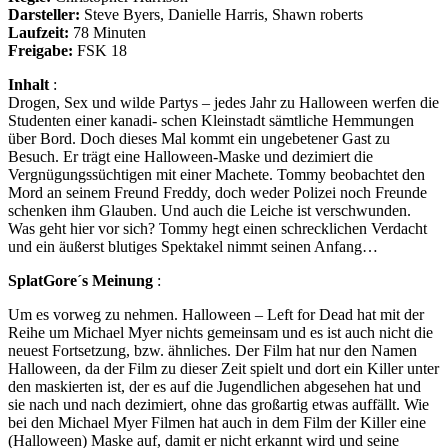
Darsteller:
Steve Byers, Danielle Harris, Shawn roberts
Laufzeit:
78 Minuten
Freigabe:
FSK 18
Inhalt
:
Drogen, Sex und wilde Partys – jedes Jahr zu Halloween werfen die
Studenten einer kanadi- schen Kleinstadt sämtliche Hemmungen
über Bord. Doch dieses Mal kommt ein ungebetener Gast zu
Besuch. Er trägt eine Halloween-Maske und dezimiert die
Vergnügungssüchtigen mit einer Machete. Tommy beobachtet den
Mord an seinem Freund Freddy, doch weder Polizei noch Freunde
schenken ihm Glauben. Und auch die Leiche ist verschwunden.
Was geht hier vor sich? Tommy hegt einen schrecklichen Verdacht
und ein äußerst blutiges Spektakel nimmt seinen Anfang…
SplatGore´s Meinung
:
Um es vorweg zu nehmen. Halloween – Left for Dead hat mit der
Reihe um Michael Myer nichts gemeinsam und es ist auch nicht die
neuest Fortsetzung, bzw. ähnliches. Der Film hat nur den Namen
Halloween, da der Film zu dieser Zeit spielt und dort ein Killer unter
den maskierten ist, der es auf die Jugendlichen abgesehen hat und
sie nach und nach dezimiert, ohne das großartig etwas auffällt. Wie
bei den Michael Myer Filmen hat auch in dem Film der Killer eine
(Halloween) Maske auf, damit er nicht erkannt wird und seine