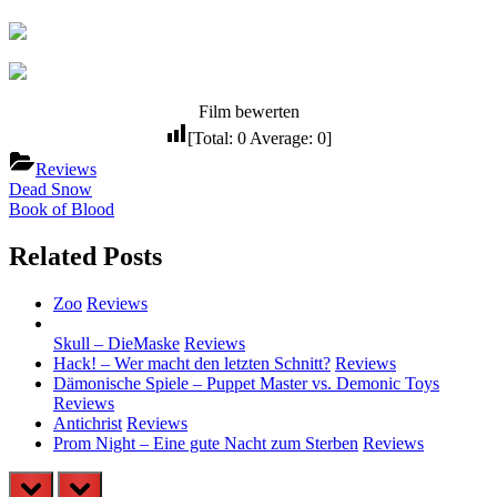
Film bewerten
[Total:
0
Average:
0
]
Reviews
Beitragsnavigation
Previous
Dead Snow
Post:
Next
Book of Blood
Post:
Related Posts
Zoo
Reviews
Skull – DieMaske
Reviews
Hack! – Wer macht den letzten Schnitt?
Reviews
Dämonische Spiele – Puppet Master vs. Demonic Toys
Reviews
Antichrist
Reviews
Prom Night – Eine gute Nacht zum Sterben
Reviews
prev
next