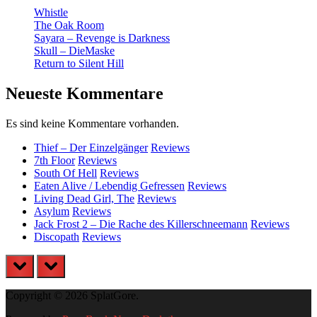
Whistle
The Oak Room
Sayara – Revenge is Darkness
Skull – DieMaske
Return to Silent Hill
Neueste Kommentare
Es sind keine Kommentare vorhanden.
Thief – Der Einzelgänger
Reviews
7th Floor
Reviews
South Of Hell
Reviews
Eaten Alive / Lebendig Gefressen
Reviews
Living Dead Girl, The
Reviews
Asylum
Reviews
Jack Frost 2 – Die Rache des Killerschneemann
Reviews
Discopath
Reviews
prev
next
Copyright © 2026 SplatGore.