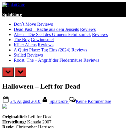
Skip
to
SplatGore
content
Don´t Move
Reviews
Dead Past – Rache aus dem Jenseits
Reviews
Alien – Die Saat des Grauens kehrt zurück
Reviews
The Boy
Gewinnspiel
Killer Aliens
Reviews
A Quiet Place: Tag Eins (2024)
Reviews
Stalled
Reviews
Roost, The – Angriff der Fledermäuse
Reviews
prev
next
Halloween – Left for Dead
Posted
By
zu
24. August 2010
SplatGore
Keine Kommentare
on
Hallowe
–
Left
Originaltitel:
Left for Dead
for
Herstellung:
Kanada 2007
Dead
Regie:
Christopher Harrison