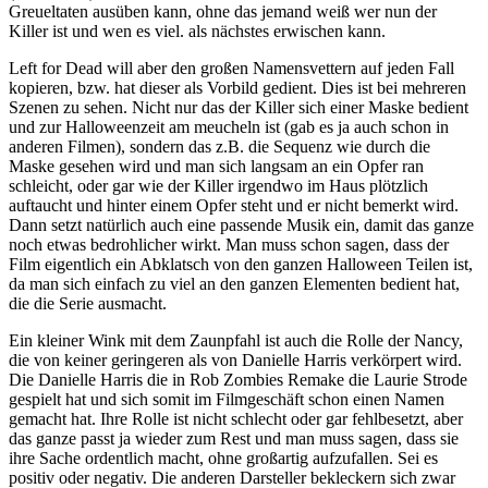
Greueltaten ausüben kann, ohne das jemand weiß wer nun der
Killer ist und wen es viel. als nächstes erwischen kann.
Left for Dead will aber den großen Namensvettern auf jeden Fall
kopieren, bzw. hat dieser als Vorbild gedient. Dies ist bei mehreren
Szenen zu sehen. Nicht nur das der Killer sich einer Maske bedient
und zur Halloweenzeit am meucheln ist (gab es ja auch schon in
anderen Filmen), sondern das z.B. die Sequenz wie durch die
Maske gesehen wird und man sich langsam an ein Opfer ran
schleicht, oder gar wie der Killer irgendwo im Haus plötzlich
auftaucht und hinter einem Opfer steht und er nicht bemerkt wird.
Dann setzt natürlich auch eine passende Musik ein, damit das ganze
noch etwas bedrohlicher wirkt. Man muss schon sagen, dass der
Film eigentlich ein Abklatsch von den ganzen Halloween Teilen ist,
da man sich einfach zu viel an den ganzen Elementen bedient hat,
die die Serie ausmacht.
Ein kleiner Wink mit dem Zaunpfahl ist auch die Rolle der Nancy,
die von keiner geringeren als von Danielle Harris verkörpert wird.
Die Danielle Harris die in Rob Zombies Remake die Laurie Strode
gespielt hat und sich somit im Filmgeschäft schon einen Namen
gemacht hat. Ihre Rolle ist nicht schlecht oder gar fehlbesetzt, aber
das ganze passt ja wieder zum Rest und man muss sagen, dass sie
ihre Sache ordentlich macht, ohne großartig aufzufallen. Sei es
positiv oder negativ. Die anderen Darsteller bekleckern sich zwar