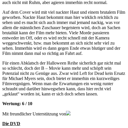
auch nicht mit Ruhm, aber agieren immerhin recht normal.
Auf dem Cover wird mit viel nackter Haut und einem brutalem Film
geworben. Nackte Haut bekommt man hier wirklich reichlich zu
sehen und es macht sich auch immer mal jemand nackig, was vor
allem die männlichen Zuschauer begeistern wird, doch an Sachen
brutalität kann der Film mehr bieten. Viele Morde passieren
entweder im Off, oder es wird recht schnell mit der Kamera
weggeschwenkt, bzw. man bekommt an sich nicht sehr viel zu
sehen. Immerhin wird es dann gegen Ende etwas blutiger und der
Film nimmt dann mal so richtig an Fahrt auf.
Für einen Abklatsch der Halloween Reihe sicherlich gar nicht mal
so schlecht, doch der B – Movie kann mehr und schöpft sein
Potenzial nicht zu Genüge aus. Zwar wird Left for Dead kein Ersatz
für Michael Myers sein, doch bietet er immerhin ein kurzweiliges
Filmvergnügen. Wenn man die Erwartungen ein wenig runter
schraubt und darüber hinwegsehen kann, dass hier recht viel
„geklaut“ worden ist, kann er sich doch sehen lassen.
Wertung: 6 / 10
Mit freundlicher Unterstützung von
Die DVD