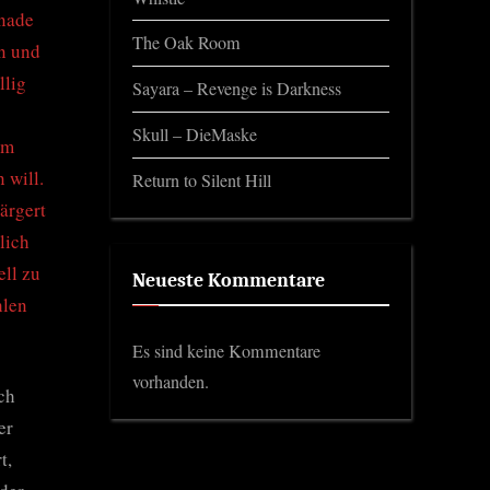
gnade
The Oak Room
en und
llig
Sayara – Revenge is Darkness
Skull – DieMaske
em
 will.
Return to Silent Hill
ärgert
lich
ell zu
Neueste Kommentare
hlen
Es sind keine Kommentare
vorhanden.
ch
er
t,