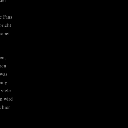
der
e Fans
pricht
wobei
en,
nken
 was
enig
 viele
en wird
 hier