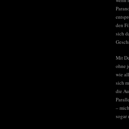
wenn m
Parano
entspr
den Fi
sich d
Gesch
Mit De
ohne j
wie al
sich m
die Au
Parall
– mich
sogar 