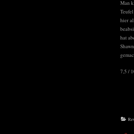
Man ka
Teufel
hier a
beabsi
hat ab
Shawn,
gemach
7,5 / 
Re