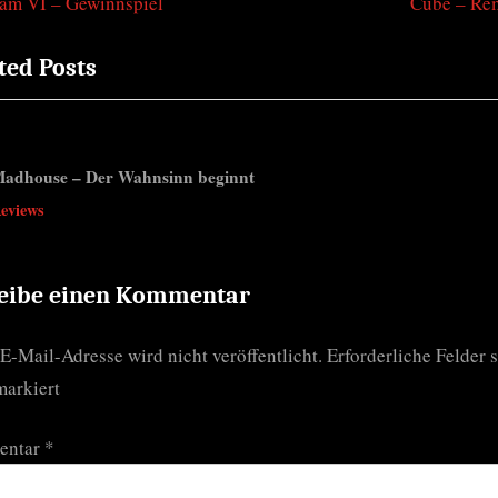
N
am VI – Gewinnspiel
Cube – Re
tragsnavigation
e
ted Posts
x
t
P
o
adhouse – Der Wahnsinn beginnt
s
v
eviews
t
:
eibe einen Kommentar
E-Mail-Adresse wird nicht veröffentlicht.
Erforderliche Felder 
arkiert
entar
*