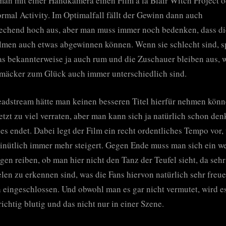
an mit einer Handkamera einen Film á la Blair Witch Project o
rmal Activity. Im Optimalfall fällt der Gewinn dann auch
echend hoch aus, aber man muss immer noch bedenken, dass di
lmen auch etwas abgewinnen können. Wenn sie schlecht sind, s
as bekannterweise ja auch rum und die Zuschauer bleiben aus, 
mäcker zum Glück auch immer unterschiedlich sind.
adstream hätte man keinen besseren Titel hierfür nehmen könn
etzt zu viel verraten, aber man kann sich ja natürlich schon de
les endet. Dabei legt der Film ein recht ordentliches Tempo vor,
inütlich immer mehr steigert. Gegen Ende muss man sich ein w
gen reiben, ob man hier nicht den Tanz der Teufel sieht, da sehr
elen zu erkennen sind, was die Fans hiervon natürlich sehr freu
 eingeschlossen. Und obwohl man es gar nicht vermutet, wird es
richtig blutig und das nicht nur in einer Szene.