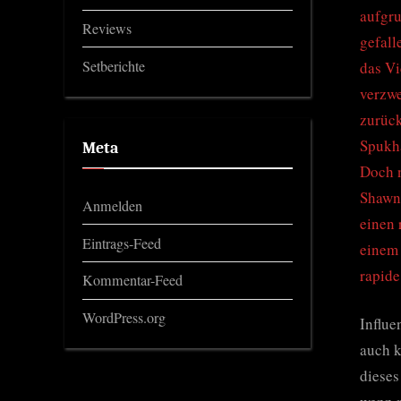
aufgru
Reviews
gefall
Setberichte
das Vi
verzwe
zurück
Spukha
Meta
Doch n
Shawn 
Anmelden
einen 
Eintrags-Feed
einem
rapide
Kommentar-Feed
WordPress.org
Influe
auch k
dieses