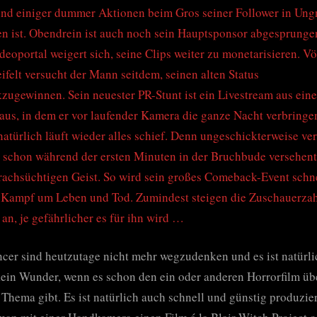
nd einiger dummer Aktionen beim Gros seiner Follower in Un
en ist. Obendrein ist auch noch sein Hauptsponsor abgesprung
deoportal weigert sich, seine Clips weiter zu monetarisieren. Vö
ifelt versucht der Mann seitdem, seinen alten Status
zugewinnen. Sein neuester PR-Stunt ist ein Livestream aus ein
us, in dem er vor laufender Kamera die ganze Nacht verbringen
atürlich läuft wieder alles schief. Denn ungeschickterweise ver
schon während der ersten Minuten in der Bruchbude versehent
rachsüchtigen Geist. So wird sein großes Comeback-Event schn
 Kampf um Leben und Tod. Zumindest steigen die Zuschauerza
 an, je gefährlicher es für ihn wird …
ncer sind heutzutage nicht mehr wegzudenken und es ist natürli
ein Wunder, wenn es schon den ein oder anderen Horrorfilm üb
 Thema gibt. Es ist natürlich auch schnell und günstig produzier