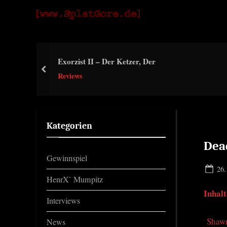
Skip
S
to
p
content
l
Exorzist II – Der Ketzer, Der
a
prev
Reviews
t
G
o
Kategorien
r
e
Dea
Gewinnspiel
Pos
26.
HenrX` Mumpitz
on
Inhalt
Interviews
Shawn
News