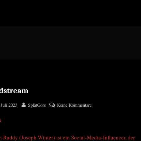
dstream
ted
By
zu
 Juli 2023
SplatGore
Keine Kommentare
Deadstream
:
 Ruddy (Joseph Winter) ist ein Social-Media-Influencer, der