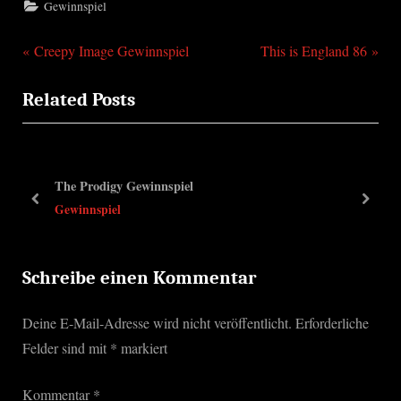
Gewinnspiel
P
N
Beitragsnavigation
Creepy Image Gewinnspiel
This is England 86
r
e
Related Posts
e
x
v
t
i
P
o
o
The Prodigy Gewinnspiel
u
s
prev
next
Gewinnspiel
s
t
P
:
o
Schreibe einen Kommentar
s
Deine E-Mail-Adresse wird nicht veröffentlicht.
Erforderliche
t
Felder sind mit
*
markiert
:
Kommentar
*