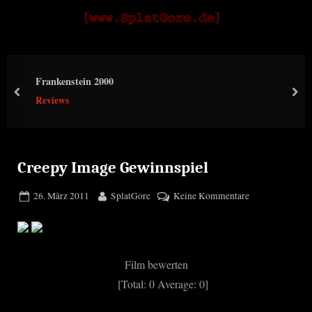
Skip
S
to
p
content
l
Frankenstein 2000
a
prev
nex
Reviews
t
G
o
r
Creepy Image Gewinnspiel
e
Posted
By
zu
26. März 2011
SplatGore
Keine Kommentare
on
Creepy
Image
Gewinnspiel
Film bewerten
[Total:
0
Average:
0
]