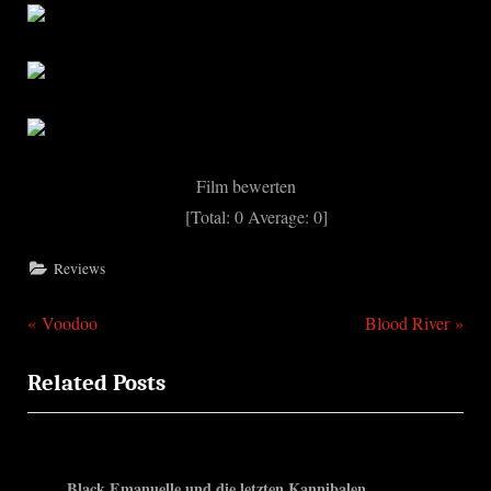
Film bewerten
[Total:
0
Average:
0
]
Reviews
P
N
Beitragsnavigation
Voodoo
Blood River
r
e
Related Posts
e
x
v
t
i
P
o
o
Black Emanuelle und die letzten Kannibalen