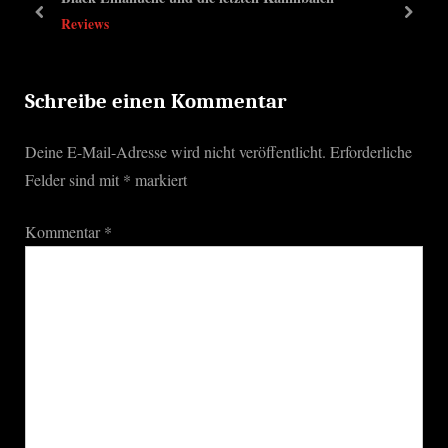
u
s
prev
next
Reviews
s
t
P
:
o
Schreibe einen Kommentar
s
Deine E-Mail-Adresse wird nicht veröffentlicht.
Erforderliche
t
Felder sind mit
*
markiert
:
Kommentar
*