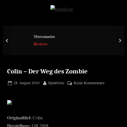
Skip
to
S
content
p
l
Mercenaries
a
prev
nex
Reviews
t
G
o
r
Colin – Der Weg des Zombie
e
Posted
By
zu
28. August 2010
SplatGore
Keine Kommentare
on
Colin
–
Der
Weg
des
Originaltitel:
Colin
Zombie
Herstellung:
GB 2008