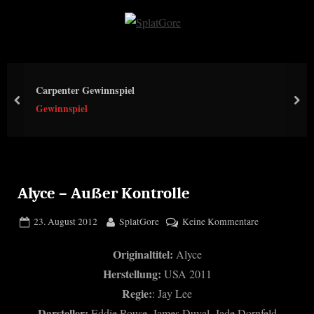
Skip
to
S
content
p
l
Carpenter Gewinnspiel
a
prev
nex
Gewinnspiel
t
G
o
r
e
Alyce – Außer Kontrolle
Posted
By
zu
23. August 2012
SplatGore
Keine Kommentare
on
Alyce
Originaltitel:
Alyce
–
Außer
Herstellung:
USA 2011
Kontrolle
Regie:
: Jay Lee
Darsteller:
Eddie Rouse, James Duval, Jade Dornfeld