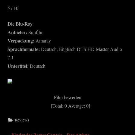
5 / 10
Die Blu-Ray
Anbieter:
Sunfilm
Verpackung:
Amaray
Sprachformate:
Deutsch, Englisch DTS HD Master Audio
7.1
Untertitel:
Deutsch
Film bewerten
[Total:
0
Average:
0
]
Reviews
P
Kinder des Zorns: Genesis – Der Anfang