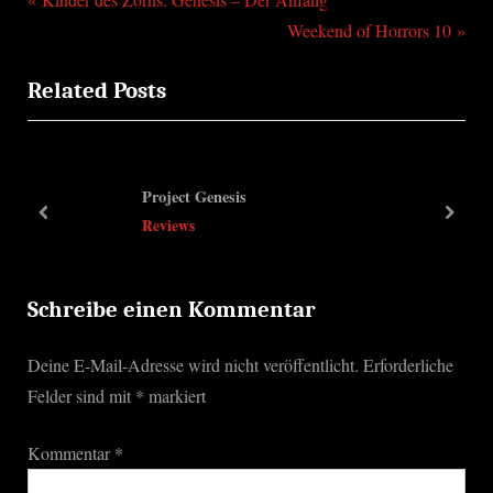
Beitragsnavigation
r
N
Weekend of Horrors 10
e
e
Related Posts
v
x
i
t
o
P
u
o
Project Genesis
s
s
prev
next
Reviews
P
t
o
:
s
Schreibe einen Kommentar
t
Deine E-Mail-Adresse wird nicht veröffentlicht.
Erforderliche
:
Felder sind mit
*
markiert
Kommentar
*