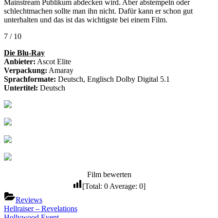
Mainstream Publikum abdecken wird. Aber abstempeln oder
schlechtmachen sollte man ihn nicht. Dafür kann er schon gut
unterhalten und das ist das wichtigste bei einem Film.
7 / 10
Die Blu-Ray
Anbieter:
Ascot Elite
Verpackung:
Amaray
Sprachformate:
Deutsch, Englisch Dolby Digital 5.1
Untertitel:
Deutsch
Film bewerten
[Total:
0
Average:
0
]
Reviews
Beitragsnavigation
Previous
Hellraiser – Revelations
Post:
Next
Hollywood Event