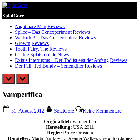
Skip
to
SplatGore
content
Nightmare Man
Reviews
Splice – Das Genexperiment
Reviews
Warlock 3 – Das Geisterschloss
Reviews
Growth
Reviews
Tooth Fairy, The
Reviews
6 Jahre SplatGore.de
News
Exitus Interruptus – Der Tod ist erst der Anfang
Reviews
Der Fall: Ted Bundy – Serienkiller
Reviews
prev
next
Vamperifica
Posted
By
zu
31. August 2012
SplatGore
Keine Kommentare
on
Vamperif
Originaltitel:
Vamperifica
Herstellung:
USA 2011
Regie:
: Bruce Ornstein
Darsteller:
Martin Yurkovic, Dreama Walker, Creighton James