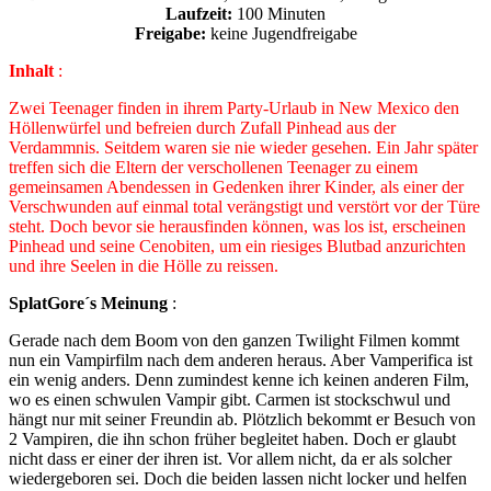
Laufzeit:
100 Minuten
Freigabe:
keine Jugendfreigabe
Inhalt
:
Zwei Teenager finden in ihrem Party-Urlaub in New Mexico den
Höllenwürfel und befreien durch Zufall Pinhead aus der
Verdammnis. Seitdem waren sie nie wieder gesehen. Ein Jahr später
treffen sich die Eltern der verschollenen Teenager zu einem
gemeinsamen Abendessen in Gedenken ihrer Kinder, als einer der
Verschwunden auf einmal total verängstigt und verstört vor der Türe
steht. Doch bevor sie herausfinden können, was los ist, erscheinen
Pinhead und seine Cenobiten, um ein riesiges Blutbad anzurichten
und ihre Seelen in die Hölle zu reissen.
SplatGore´s Meinung
:
Gerade nach dem Boom von den ganzen Twilight Filmen kommt
nun ein Vampirfilm nach dem anderen heraus. Aber Vamperifica ist
ein wenig anders. Denn zumindest kenne ich keinen anderen Film,
wo es einen schwulen Vampir gibt. Carmen ist stockschwul und
hängt nur mit seiner Freundin ab. Plötzlich bekommt er Besuch von
2 Vampiren, die ihn schon früher begleitet haben. Doch er glaubt
nicht dass er einer der ihren ist. Vor allem nicht, da er als solcher
wiedergeboren sei. Doch die beiden lassen nicht locker und helfen