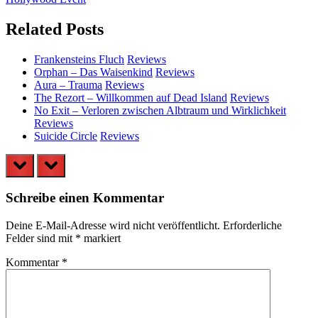
Post:
Related Posts
Frankensteins Fluch
Reviews
Orphan – Das Waisenkind
Reviews
Aura – Trauma
Reviews
The Rezort – Willkommen auf Dead Island
Reviews
No Exit – Verloren zwischen Albtraum und Wirklichkeit
Reviews
Suicide Circle
Reviews
prev
next
Schreibe einen Kommentar
Deine E-Mail-Adresse wird nicht veröffentlicht.
Erforderliche
Felder sind mit
*
markiert
Kommentar
*