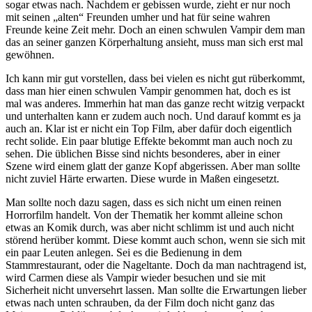
sogar etwas nach. Nachdem er gebissen wurde, zieht er nur noch
mit seinen „alten“ Freunden umher und hat für seine wahren
Freunde keine Zeit mehr. Doch an einen schwulen Vampir dem man
das an seiner ganzen Körperhaltung ansieht, muss man sich erst mal
gewöhnen.
Ich kann mir gut vorstellen, dass bei vielen es nicht gut rüberkommt,
dass man hier einen schwulen Vampir genommen hat, doch es ist
mal was anderes. Immerhin hat man das ganze recht witzig verpackt
und unterhalten kann er zudem auch noch. Und darauf kommt es ja
auch an. Klar ist er nicht ein Top Film, aber dafür doch eigentlich
recht solide. Ein paar blutige Effekte bekommt man auch noch zu
sehen. Die üblichen Bisse sind nichts besonderes, aber in einer
Szene wird einem glatt der ganze Kopf abgerissen. Aber man sollte
nicht zuviel Härte erwarten. Diese wurde in Maßen eingesetzt.
Man sollte noch dazu sagen, dass es sich nicht um einen reinen
Horrorfilm handelt. Von der Thematik her kommt alleine schon
etwas an Komik durch, was aber nicht schlimm ist und auch nicht
störend herüber kommt. Diese kommt auch schon, wenn sie sich mit
ein paar Leuten anlegen. Sei es die Bedienung in dem
Stammrestaurant, oder die Nageltante. Doch da man nachtragend ist,
wird Carmen diese als Vampir wieder besuchen und sie mit
Sicherheit nicht unversehrt lassen. Man sollte die Erwartungen lieber
etwas nach unten schrauben, da der Film doch nicht ganz das