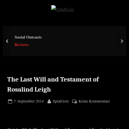
Skip
to
S
content
p
l
Social Outcasts
a
prev
nex
Reviews
t
G
o
r
e
The Last Will and Testament of
Rosalind Leigh
Posted
By
zu
7. September 2014
SplatGore
Keine Kommentare
on
The
Last
Will
and