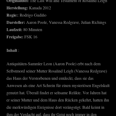
Originaltitel:
The Last Will and Testament of Rosalind Leigh
Testament
Herstellung:
Kanada 2012
of
Regie:
: Rodrigo Gudiño
Rosalind
Darsteller:
Aaron Poole, Vanessa Redgrave, Julian Richings
Leigh
Laufzeit:
80 Minuten
Freigabe:
FSK 16
Inhalt
:
Antiquitäten-Sammler Leon (Aaron Poole) erbt nach dem
Selbstmord seiner Mutter Rosalind Leigh (Vanessa Redgrave)
das Haus der Verstorbenen und entdeckt, dass sie das
Anwesen als eine Art Schrein für einen mysteriösen Engelskult
genutzt hat. Überall findet er seltsame Relikte. Vor Jahren hat
er seiner Mutter und dem Haus den Rücken gekehrt, hatten ihn
die merkwürdigen Ereignisse dort verängstigt. Bald keimt in
ihm der Verdacht auf, dass ihr Geist noch immer in den