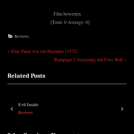
Film bewerten
[Total:
0
Average:
0
]
Reviews
P
Beitragsnavigation
Eine Faust wie ein Hammer (1972)
r
N
Rampage 2 Screening mit Uwe Boll
e
e
Related Posts
v
x
i
t
o
P
u
o
Evil Inside
s
s
prev
next
Reviews
P
t
o
: