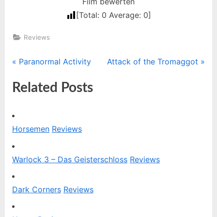
Film bewerten
[Total:
0
Average:
0
]
Reviews
P
N
Paranormal Activity
Attack of the Tromaggot
Beitragsnavigation
r
e
Related Posts
e
x
v
t
i
P
o
o
Horsemen
Reviews
u
s
s
t
Warlock 3 – Das Geisterschloss
Reviews
P
:
o
Dark Corners
Reviews
s
t