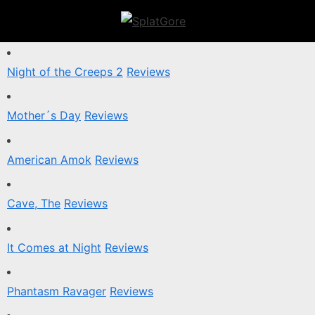
Skip
to
S
content
p
l
Night of the Creeps 2
Reviews
a
t
Mother´s Day
Reviews
G
o
American Amok
Reviews
r
e
Cave, The
Reviews
It Comes at Night
Reviews
Phantasm Ravager
Reviews