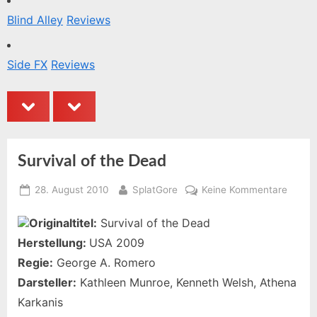
Blind Alley
Reviews
Side FX
Reviews
prev
next
Survival of the Dead
Posted
By
zu
28. August 2010
SplatGore
Keine Kommentare
on
Surviv
Originaltitel:
Survival of the Dead
of
the
Herstellung:
USA 2009
Dead
Regie:
George A. Romero
Darsteller:
Kathleen Munroe, Kenneth Welsh, Athena
Karkanis