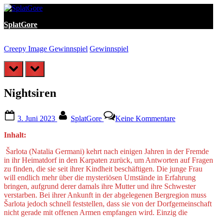
Skip
to
SplatGore
content
Creepy Image Gewinnspiel
Gewinnspiel
P
prev
next
Nightsiren
Posted
By
zu
3. Juni 2023
SplatGore
Keine Kommentare
on
Nightsiren
Inhalt:
Šarlota (Natalia Germani) kehrt nach einigen Jahren in der Fremde
in ihr Heimatdorf in den Karpaten zurück, um Antworten auf Fragen
zu finden, die sie seit ihrer Kindheit beschäftigen. Die junge Frau
will endlich mehr über die mysteriösen Umstände in Erfahrung
bringen, aufgrund derer damals ihre Mutter und ihre Schwester
verstarben. Bei ihrer Ankunft in der abgelegenen Bergregion muss
Šarlota jedoch schnell feststellen, dass sie von der Dorfgemeinschaft
nicht gerade mit offenen Armen empfangen wird. Einzig die