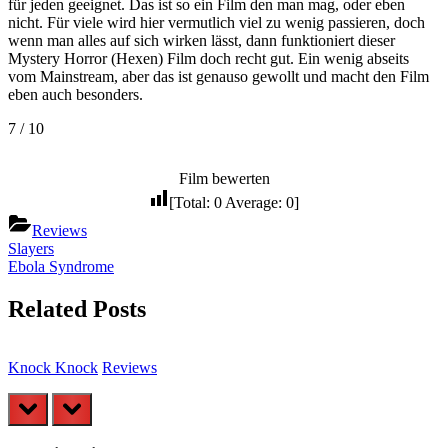
für jeden geeignet. Das ist so ein Film den man mag, oder eben
nicht. Für viele wird hier vermutlich viel zu wenig passieren, doch
wenn man alles auf sich wirken lässt, dann funktioniert dieser
Mystery Horror (Hexen) Film doch recht gut. Ein wenig abseits
vom Mainstream, aber das ist genauso gewollt und macht den Film
eben auch besonders.
7 / 10
Film bewerten
[Total:
0
Average:
0
]
Reviews
Beitragsnavigation
Previous
Slayers
Post:
Next
Ebola Syndrome
Post:
Related Posts
Knock Knock
Reviews
T
prev
next