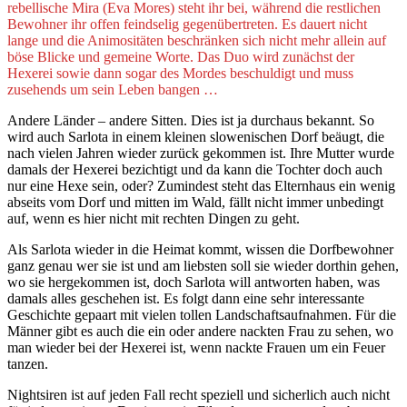
rebellische Mira (Eva Mores) steht ihr bei, während die restlichen
Bewohner ihr offen feindselig gegenübertreten. Es dauert nicht
lange und die Animositäten beschränken sich nicht mehr allein auf
böse Blicke und gemeine Worte. Das Duo wird zunächst der
Hexerei sowie dann sogar des Mordes beschuldigt und muss
zusehends um sein Leben bangen …
Andere Länder – andere Sitten. Dies ist ja durchaus bekannt. So
wird auch Sarlota in einem kleinen slowenischen Dorf beäugt, die
nach vielen Jahren wieder zurück gekommen ist. Ihre Mutter wurde
damals der Hexerei bezichtigt und da kann die Tochter doch auch
nur eine Hexe sein, oder? Zumindest steht das Elternhaus ein wenig
abseits vom Dorf und mitten im Wald, fällt nicht immer unbedingt
auf, wenn es hier nicht mit rechten Dingen zu geht.
Als Sarlota wieder in die Heimat kommt, wissen die Dorfbewohner
ganz genau wer sie ist und am liebsten soll sie wieder dorthin gehen,
wo sie hergekommen ist, doch Sarlota will antworten haben, was
damals alles geschehen ist. Es folgt dann eine sehr interessante
Geschichte gepaart mit vielen tollen Landschaftsaufnahmen. Für die
Männer gibt es auch die ein oder andere nackten Frau zu sehen, wo
man wieder bei der Hexerei ist, wenn nackte Frauen um ein Feuer
tanzen.
Nightsiren ist auf jeden Fall recht speziell und sicherlich auch nicht