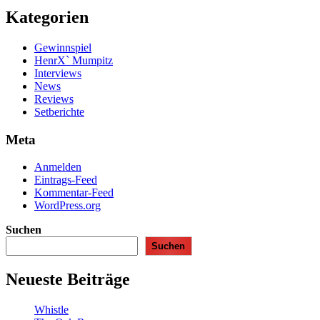
Kategorien
Gewinnspiel
HenrX` Mumpitz
Interviews
News
Reviews
Setberichte
Meta
Anmelden
Eintrags-Feed
Kommentar-Feed
WordPress.org
Suchen
Suchen
Neueste Beiträge
Whistle