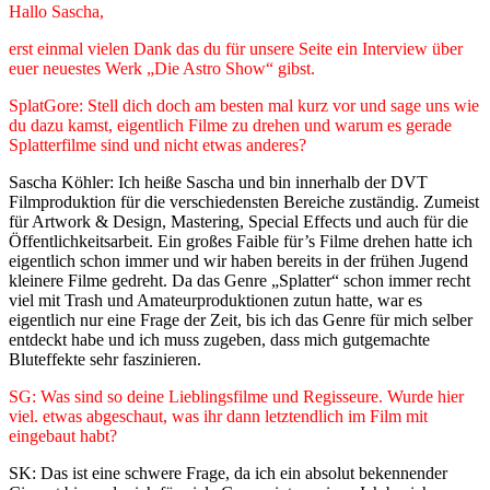
Hallo Sascha,
erst einmal vielen Dank das du für unsere Seite ein Interview über
euer neuestes Werk „Die Astro Show“ gibst.
SplatGore: Stell dich doch am besten mal kurz vor und sage uns wie
du dazu kamst, eigentlich Filme zu drehen und warum es gerade
Splatterfilme sind und nicht etwas anderes?
Sascha Köhler: Ich heiße Sascha und bin innerhalb der DVT
Filmproduktion für die verschiedensten Bereiche zuständig. Zumeist
für Artwork & Design, Mastering, Special Effects und auch für die
Öffentlichkeitsarbeit. Ein großes Faible für’s Filme drehen hatte ich
eigentlich schon immer und wir haben bereits in der frühen Jugend
kleinere Filme gedreht. Da das Genre „Splatter“ schon immer recht
viel mit Trash und Amateurproduktionen zutun hatte, war es
eigentlich nur eine Frage der Zeit, bis ich das Genre für mich selber
entdeckt habe und ich muss zugeben, dass mich gutgemachte
Bluteffekte sehr faszinieren.
SG: Was sind so deine Lieblingsfilme und Regisseure. Wurde hier
viel. etwas abgeschaut, was ihr dann letztendlich im Film mit
eingebaut habt?
SK: Das ist eine schwere Frage, da ich ein absolut bekennender