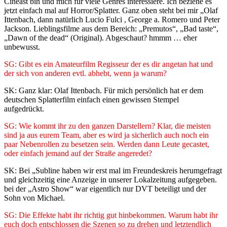
Cineast bin und mich für viele Genres interessiere. Ich beziehe es
jetzt einfach mal auf Horror/Splatter. Ganz oben steht bei mir „Olaf
Ittenbach, dann natürlich Lucio Fulci , George a. Romero und Peter
Jackson. Lieblingsfilme aus dem Bereich: „Premutos“, „Bad taste“,
„Dawn of the dead“ (Original). Abgeschaut? hmmm … eher
unbewusst.
SG: Gibt es ein Amateurfilm Regisseur der es dir angetan hat und
der sich von anderen evtl. abhebt, wenn ja warum?
SK: Ganz klar: Olaf Ittenbach. Für mich persönlich hat er dem
deutschen Splatterfilm einfach einen gewissen Stempel
aufgedrückt.
SG: Wie kommt ihr zu den ganzen Darstellern? Klar, die meisten
sind ja aus eurem Team, aber es wird ja sicherlich auch noch ein
paar Nebenrollen zu besetzen sein. Werden dann Leute gecastet,
oder einfach jemand auf der Straße angeredet?
SK: Bei „Subline haben wir erst mal im Freundeskreis herumgefragt
und gleichzeitig eine Anzeige in unserer Lokalzeitung aufgegeben.
bei der „Astro Show“ war eigentlich nur DVT beteiligt und der
Sohn von Michael.
SG: Die Effekte habt ihr richtig gut hinbekommen. Warum habt ihr
euch doch entschlossen die Szenen so zu drehen und letztendlich