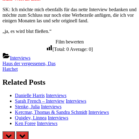
SK: Ich möchte mich ebenfalls für das nette Interview bedanken und
möchte zum Schluss nur noch eine Werbezeile anfügen, die ich vor
einigen Monaten las und sehr originell fand.
„ja, es wird blut fließen.“
Film bewerten
[Total:
0
Average:
0
]
Interviews
Beitragsnavigation
Previous
Haus der vergessenen, Das
Post:
Next
Hatchet
Post:
Related Posts
Danielle Harris
Interviews
Sarah French – Interview
Interviews
Stenke, Julia
Interviews
Kercmar, Thomas & Sandra Schmidt
Interviews
Quigley, Linnea
Interviews
Ken Foree
Interviews
prev
next