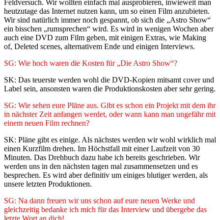
Feldversuch. Wir wollten einfach mal ausprobieren, inwieweit man
heutzutage das Internet nutzen kann, um so einen Film anzubieten.
Wir sind natürlich immer noch gespannt, ob sich die „Astro Show“
ein bisschen „rumsprechen“ wird. Es wird in wenigen Wochen aber
auch eine DVD zum Film geben, mit einigen Extras, wie Making
of, Deleted scenes, alternativem Ende und einigen Interviews.
SG: Wie hoch waren die Kosten für „Die Astro Show“?
SK: Das teuerste werden wohl die DVD-Kopien mitsamt cover und
Label sein, ansonsten waren die Produktionskosten aber sehr gering.
SG: Wie sehen eure Pläne aus. Gibt es schon ein Projekt mit dem ihr
in nächster Zeit anfangen werdet, oder wann kann man ungefähr mit
einem neuen Film rechnen?
SK: Pläne gibt es einige. Als nächstes werden wir wohl wirklich mal
einen Kurzfilm drehen. Im Höchstfall mit einer Laufzeit von 30
Minuten. Das Drehbuch dazu habe ich bereits geschrieben. Wir
werden uns in den nächsten tagen mal zusammensetzen und es
besprechen. Es wird aber definitiv um einiges blutiger werden, als
unsere letzten Produktionen.
SG: Na dann freuen wir uns schon auf eure neuen Werke und
gleichzeitig bedanke ich mich für das Interview und übergebe das
letzte Wort an dich!