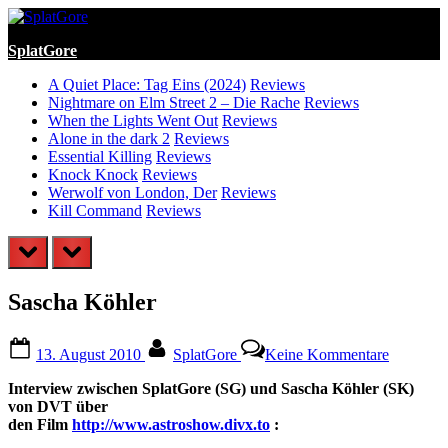
Skip
to
SplatGore
content
A Quiet Place: Tag Eins (2024)
Reviews
Nightmare on Elm Street 2 – Die Rache
Reviews
When the Lights Went Out
Reviews
Alone in the dark 2
Reviews
Essential Killing
Reviews
Knock Knock
Reviews
Werwolf von London, Der
Reviews
Kill Command
Reviews
prev
next
Sascha Köhler
Posted
By
zu
13. August 2010
SplatGore
Keine Kommentare
on
Sascha
Köhler
Interview zwischen SplatGore (SG) und Sascha Köhler (SK)
von DVT über
den Film
http://www.astroshow.divx.to
: