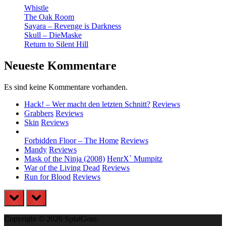
Whistle
The Oak Room
Sayara – Revenge is Darkness
Skull – DieMaske
Return to Silent Hill
Neueste Kommentare
Es sind keine Kommentare vorhanden.
Hack! – Wer macht den letzten Schnitt?
Reviews
Grabbers
Reviews
Skin
Reviews
Forbidden Floor – The Home
Reviews
Mandy
Reviews
Mask of the Ninja (2008)
HenrX` Mumpitz
War of the Living Dead
Reviews
Run for Blood
Reviews
prev
next
Copyright © 2026 SplatGore.