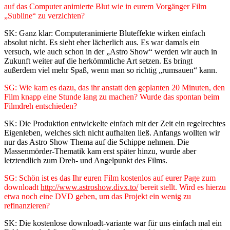
auf das Computer animierte Blut wie in eurem Vorgänger Film
„Subline“ zu verzichten?
SK: Ganz klar: Computeranimierte Bluteffekte wirken einfach
absolut nicht. Es sieht eher lächerlich aus. Es war damals ein
versuch, wie auch schon in der „Astro Show“ werden wir auch in
Zukunft weiter auf die herkömmliche Art setzen. Es bringt
außerdem viel mehr Spaß, wenn man so richtig „rumsauen“ kann.
SG: Wie kam es dazu, das ihr anstatt den geplanten 20 Minuten, den
Film knapp eine Stunde lang zu machen? Wurde das spontan beim
Filmdreh entschieden?
SK: Die Produktion entwickelte einfach mit der Zeit ein regelrechtes
Eigenleben, welches sich nicht aufhalten ließ. Anfangs wollten wir
nur das Astro Show Thema auf die Schippe nehmen. Die
Massenmörder-Thematik kam erst später hinzu, wurde aber
letztendlich zum Dreh- und Angelpunkt des Films.
SG: Schön ist es das Ihr euren Film kostenlos auf eurer Page zum
downloadt
http://www.astroshow.divx.to/
bereit stellt. Wird es hierzu
etwa noch eine DVD geben, um das Projekt ein wenig zu
refinanzieren?
SK: Die kostenlose downloadt-variante war für uns einfach mal ein