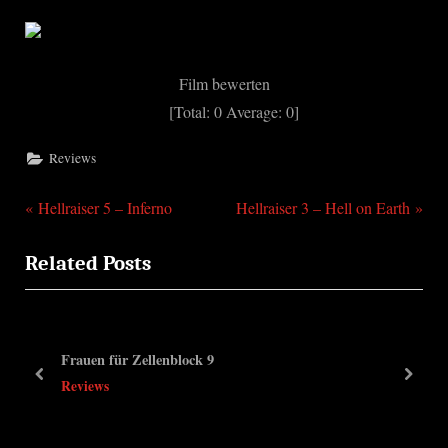
Film bewerten
[Total:
0
Average:
0
]
Reviews
P
N
Beitragsnavigation
Hellraiser 5 – Inferno
Hellraiser 3 – Hell on Earth
r
e
Related Posts
e
x
v
t
i
P
o
o
Frauen für Zellenblock 9
u
s
prev
next
Reviews
s
t
P
: