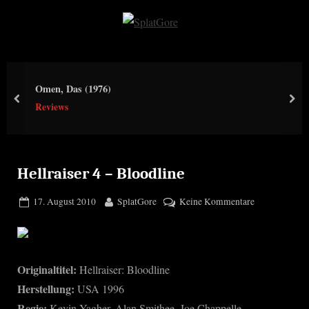
Skip
to
S
content
p
l
Omen, Das (1976)
a
prev
nex
Reviews
t
G
o
r
Hellraiser 4 – Bloodline
e
Posted
By
zu
17. August 2010
SplatGore
Keine Kommentare
on
Hellraiser
4
–
Bloodline
Originaltitel:
Hellraiser: Bloodline
Herstellung:
USA 1996
Regie:
Kevin Yagher, Alan Smithee, Joe Chappelle