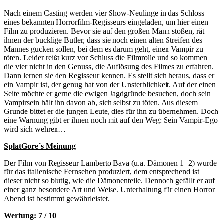
Nach einem Casting werden vier Show-Neulinge in das Schloss
eines bekannten Horrorfilm-Regisseurs eingeladen, um hier einen
Film zu produzieren. Bevor sie auf den großen Mann stoßen, rät
ihnen der bucklige Butler, dass sie noch einen alten Streifen des
Mannes gucken sollen, bei dem es darum geht, einen Vampir zu
töten. Leider reißt kurz vor Schluss die Filmrolle und so kommen
die vier nicht in den Genuss, die Auflösung des Filmes zu erfahren.
Dann lernen sie den Regisseur kennen. Es stellt sich heraus, dass er
ein Vampir ist, der genug hat von der Unsterblichkeit. Auf der einen
Seite möchte er gerne die ewigen Jagdgründe besuchen, doch sein
Vampirsein hält ihn davon ab, sich selbst zu töten. Aus diesem
Grunde bittet er die jungen Leute, dies für ihn zu übernehmen. Doch
eine Warnung gibt er ihnen noch mit auf den Weg: Sein Vampir-Ego
wird sich wehren…
SplatGore´s Meinung
Der Film von Regisseur Lamberto Bava (u.a. Dämonen 1+2) wurde
für das italienische Fernsehen produziert, dem entsprechend ist
dieser nicht so blutig, wie die Dämonenteile. Dennoch gefällt er auf
einer ganz besondere Art und Weise. Unterhaltung für einen Horror
Abend ist bestimmt gewährleistet.
Wertung: 7 / 10