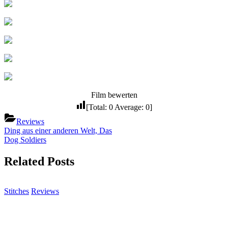
Film bewerten
[Total:
0
Average:
0
]
Reviews
Beitragsnavigation
Previous
Ding aus einer anderen Welt, Das
Post:
Next
Dog Soldiers
Post:
Related Posts
Stitches
Reviews