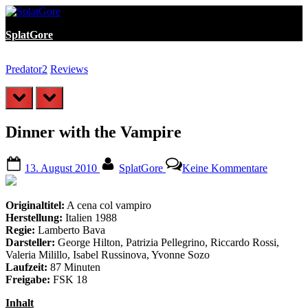
Skip
to
SplatGore
content
Predator2
Reviews
T
prev
next
Dinner with the Vampire
Posted
By
zu
13. August 2010
SplatGore
Keine Kommentare
on
Dinner
with
the
Originaltitel:
A cena col vampiro
Vampire
Herstellung:
Italien 1988
Regie:
Lamberto Bava
Darsteller:
George Hilton, Patrizia Pellegrino, Riccardo Rossi,
Valeria Milillo, Isabel Russinova, Yvonne Sozo
Laufzeit:
87 Minuten
Freigabe:
FSK 18
Inhalt