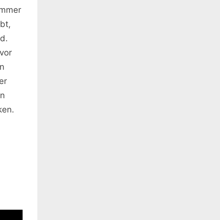
 immer
bt,
d.
vor
en
er
an
ken.