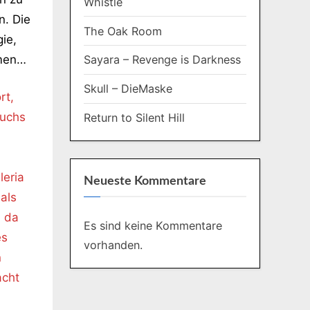
Whistle
n. Die
The Oak Room
ie,
mmen…
Sayara – Revenge is Darkness
Skull – DieMaske
rt,
wuchs
Return to Silent Hill
leria
Neueste Kommentare
 als
, da
Es sind keine Kommentare
es
vorhanden.
n
acht