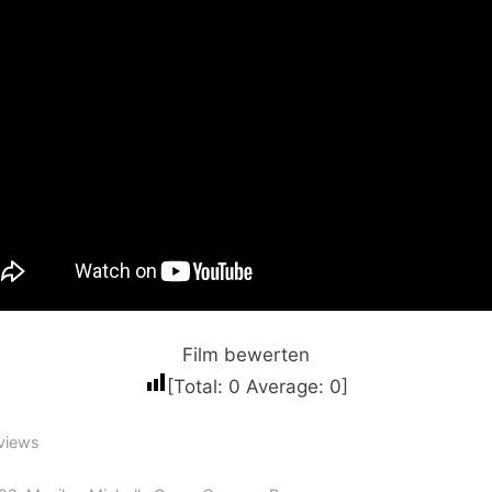
Film bewerten
[Total:
0
Average:
0
]
views
gs: