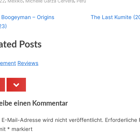
,
,
,
22
Mexiko
Michelle Garza Cervera
Peru
N
 Boogeyman – Origins
The Last Kumite (2
tragsnavigation
e
23)
x
ated Posts
t
P
o
ement
Reviews
s
t
ev
next
:
eibe einen Kommentar
 E-Mail-Adresse wird nicht veröffentlicht.
Erforderliche 
mit
*
markiert