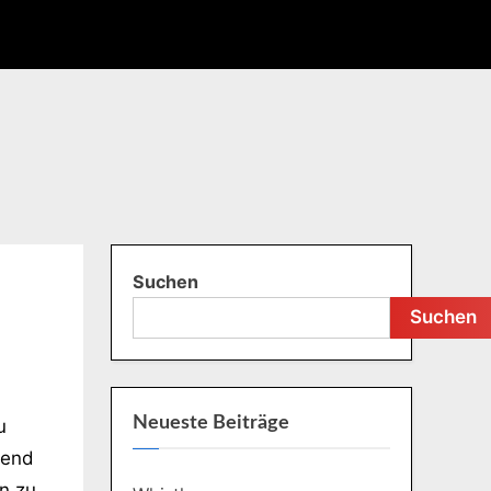
Hunting
Suchen
Suchen
Neueste Beiträge
u
rend
n zu