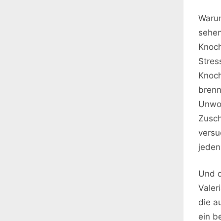
Warum
sehen
Knoch
Stres
Knoch
brenn
Unwoh
Zusch
versu
jeden
Und d
Valer
die a
ein b