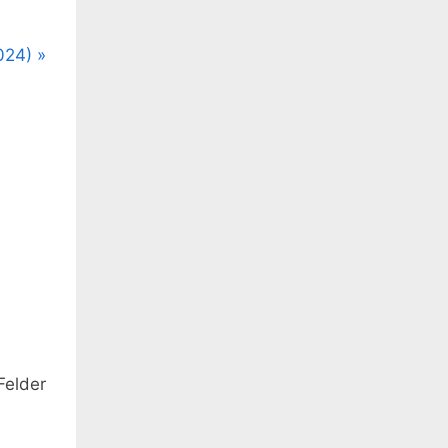
024)
Demonic – Haus des Horrors
Reviews
Felder