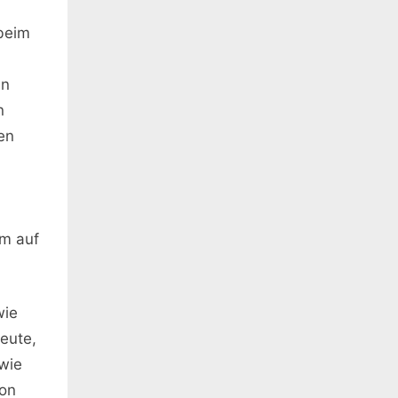
 beim
d
en
n
en
em auf
wie
Leute,
wie
kon