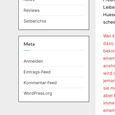
Leibe
Reviews
Huese
Setberichte
schei
Wer k
dass 
Meta
bekom
einem
Anmelden
anstr
Eintrags-Feed
wird 
jeman
Kommentar-Feed
sie m
WordPress.org
aber 
immer
einem