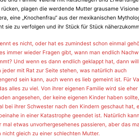
 rücken, plagen die werdende Mutter grausame Visione
ra, eine „Knochenfrau“ aus der mexikanischen Mytholog
nt sie zu verfolgen und ihr Stück für Stück näherzuko
ennt es nicht, oder hat es zumindest schon einmal gehö
es immer wieder Fragen gibt, wann man endlich Nach
mt? Und wenn es dann endlich geklappt hat, dann will
 jeder mit Rat zur Seite stehen, was natürlich auch
engend sein kann, auch wenn es lieb gemeint ist. Für Va
das alles zu viel. Von ihrer eigenen Familie wird sie eher
den angesehen, der keine eigenen Kinder haben sollte
al bei ihrer Schwester nach den Kindern geschaut hat, 
beinahe in einer Katastrophe geendet ist. Natürlich kan
 mal etwas unvorhergesehenes passieren, aber das m
 nicht gleich zu einer schlechten Mutter.