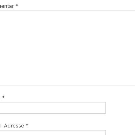
entar
*
e
*
il-Adresse
*