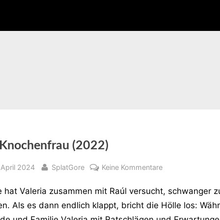
 Knochenfrau (2022)
sted
By
zu
 April 2024
SplatGore
Keine Kommentare
Die
 hat Valeria zusammen mit Raúl versucht, schwanger z
Knochenfrau
(2022)
n. Als es dann endlich klappt, bricht die Hölle los: Wäh
de und Familie Valeria mit Ratschlägen und Erwartunge