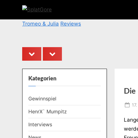
Skip
to
S
content
p
Tromeo & Julia
Reviews
l
a
t
prev
next
G
o
r
Kategorien
e
Die
Gewinnspiel
Po
17.
HenrX` Mumpitz
on
Lange
Interviews
werde
News
Freun