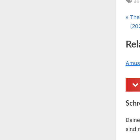
20
P
The
Bei
r
(20
e
Rel
v
i
o
Amus
u
s
pr
P
o
Schr
s
t
Deine
:
sind 