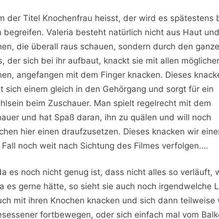
 der Titel Knochenfrau heisst, der wird es spätestens
 begreifen. Valeria besteht natürlich nicht aus Haut un
en, die überall raus schauen, sondern durch den ganz
s, der sich bei ihr aufbaut, knackt sie mit allen mögliche
en, angefangen mit dem Finger knacken. Dieses knack
t sich einem gleich in den Gehörgang und sorgt für ein
lsein beim Zuschauer. Man spielt regelrecht mit dem
auer und hat Spaß daran, ihn zu quälen und will noch
chen hier einen draufzusetzen. Dieses knacken wir ein
 Fall noch weit nach Sichtung des Filmes verfolgen….
a es noch nicht genug ist, dass nicht alles so verläuft, 
ia es gerne hätte, so sieht sie auch noch irgendwelche 
uch mit ihren Knochen knacken und sich dann teilweise 
esessener fortbewegen, oder sich einfach mal vom Bal