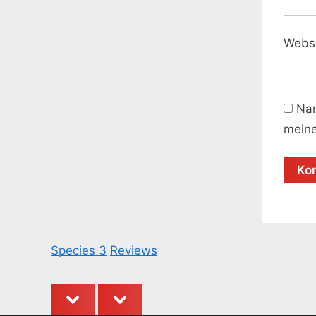
Webs
Nam
meine
Species 3
Reviews
prev
next