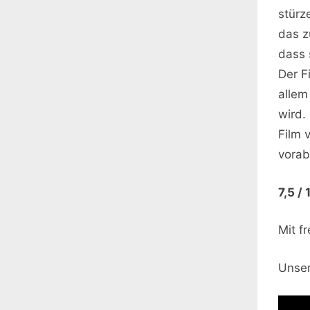
stürz
das z
dass 
Der F
allem
wird.
Film 
vorab
7,5 / 
Mit f
Unse