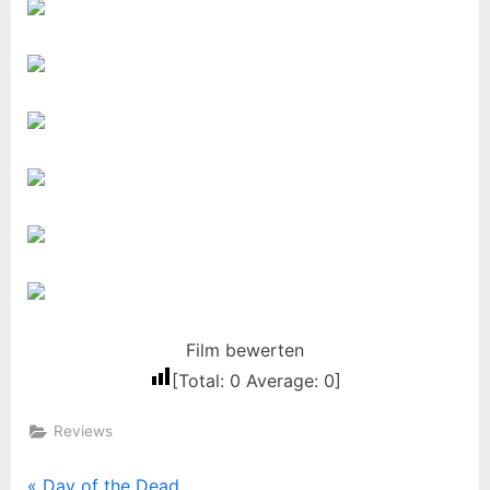
Film bewerten
[Total:
0
Average:
0
]
Reviews
P
Day of the Dead