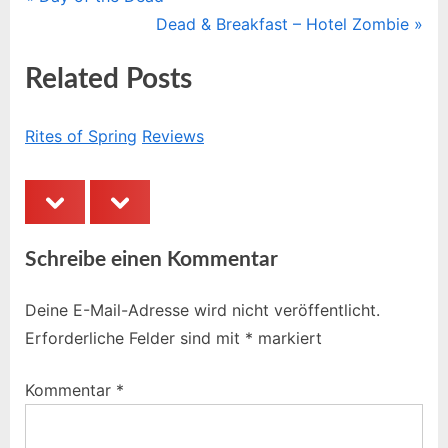
Beitragsnavigation
r
N
Dead & Breakfast – Hotel Zombie
e
e
Related Posts
v
x
i
t
o
P
Rites of Spring
Reviews
Me
u
o
s
s
prev
next
P
t
o
:
Schreibe einen Kommentar
s
t
Deine E-Mail-Adresse wird nicht veröffentlicht.
:
Erforderliche Felder sind mit
*
markiert
Kommentar
*