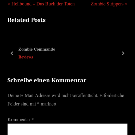
P
N
Beitragsnavigation
Hellbound – Das Buch der Toten
Zombie Strippers
r
e
Related Posts
e
x
v
t
i
P
o
o
Zombie Commando
u
s
prev
next
Reviews
s
t
P
:
o
Schreibe einen Kommentar
s
Deine E-Mail-Adresse wird nicht veröffentlicht.
Erforderliche
t
Felder sind mit
*
markiert
:
Kommentar
*