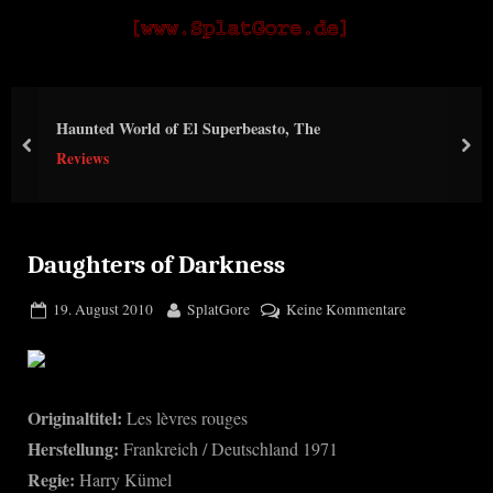
Skip
S
to
p
content
l
Haunted World of El Superbeasto, The
a
prev
nex
Reviews
t
G
o
r
Daughters of Darkness
e
Posted
By
zu
19. August 2010
SplatGore
Keine Kommentare
on
Daughters
of
Darkness
Originaltitel:
Les lèvres rouges
Herstellung:
Frankreich / Deutschland 1971
Regie:
Harry Kümel