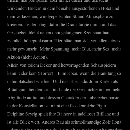
wirkenden Bildern in dem beinahe ausgestorbenen Hotel und
dem verlassenen, windgepeitschten Strand Atmosphäre zu
kreieren. Leider hängt dafür die Dramaturgie durch und das
Geschehen bleibt neben dem gelungenen Szenenaufbau
ziemlich höhepunktsarm. Hier hätte man sich von allem etwas
mehr gewünscht: Mehr Spannung, mehr Blut, mehr Sex, mehr
Aktion (nicht Action).
Allein von tollem Dekor und hervorragenden Schauspielern
kann leider kein (Horror) – Film leben, wenn die Handlung so
dahinplätschert wie hier. Und das ist schade. John Karlen als
Bräutigam, bei dem sich im Laufe der Geschichte immer mehr
Abgründe auftun und dessen Charakter der unberechenbarste
in der Konstellation ist, mimt eine facettenreiche Figur.
Delphine Seyrig spielt ihre Bathory in tadelloser Brillanz und
ist alle Blick wert. Andrea Rau als schmollmundige Zofe Ilona
– damals eine Augenweide, die wir hier auch nackt bewundern