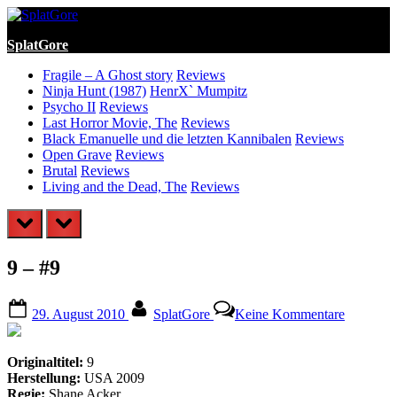
Skip
to
SplatGore
content
Fragile – A Ghost story
Reviews
Ninja Hunt (1987)
HenrX` Mumpitz
Psycho II
Reviews
Last Horror Movie, The
Reviews
Black Emanuelle und die letzten Kannibalen
Reviews
Open Grave
Reviews
Brutal
Reviews
Living and the Dead, The
Reviews
prev
next
9 – #9
Posted
By
zu
29. August 2010
SplatGore
Keine Kommentare
on
9
–
#9
Originaltitel:
9
Herstellung:
USA 2009
Regie:
Shane Acker