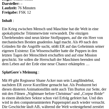
Darsteller:
–
Laufzeit:
76 Minuten
Freigabe:
FSK 12
Inhalt
:
Ein Krieg zwischen Mensch und Maschine hat die Welt in eine
apokalyptische Trümmerwüste verwandelt. Die einzigen
Überlebenden sind neun kleine Stoffpuppen, auf die ein Heer von
mechanischen Bestien gnadenlos Jagd macht. Als #9 nach den
Gründen für die Angriffe sucht, stößt ER auf das Geheimnis seiner
eigenen Existenz: Ein Wissenschaftler hatte die Puppen in den
letzten Tagen der Menschheit erschaffen und auf eine Mission
geschickt. Sie sollen die Herrschaft der Maschinen beenden und
dem Leben auf der Erde eine neue Chance erkämpfen …
SplatGore´s Meinung
:
Mit #9 gibt Regisseur Shane Acker nun sein Langfilmdebut,
nachdem ER zuvor Kurzfilme gemacht hat. Als Produzent bei
diesen düsteren Animationsfilm steht auch Tim Burton zur Seite, der
mit den Filmen „Nightmare before Christmas“ und „Corpse Bride“
in einem ähnlichen Sektor schon viel Erfolg gefeiert hat. Und dies
wird in den computeranimierten Puppenspiel auch wieder versucht.
Die Geschichte läuft AB, während die Welt weitestgehend zerstört