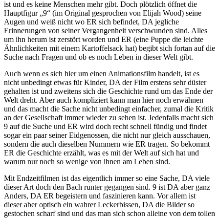
ist und es keine Menschen mehr gibt. Doch plötzlich öffnet die
Hauptfigur „9“ (im Original gesprochen von Elijah Wood) seine
Augen und weiß nicht wo ER sich befindet, DA jegliche
Erinnerungen von seiner Vergangenheit verschwunden sind. Alles
um ihn herum ist zerstört worden und ER (eine Puppe die leichte
Ähnlichkeiten mit einem Kartoffelsack hat) begibt sich fortan auf die
Suche nach Fragen und ob es noch Leben in dieser Welt gibt.
Auch wenn es sich hier um einen Animationsfilm handelt, ist es
nicht unbedingt etwas für Kinder, DA der Film erstens sehr düster
gehalten ist und zweitens sich die Geschichte rund um das Ende der
Welt dreht. Aber auch kompliziert kann man hier noch erwähnen
und das macht die Sache nicht unbedingt einfacher, zumal die Kritik
an der Gesellschaft immer wieder zu sehen ist. Jedenfalls macht sich
9 auf die Suche und ER wird doch recht schnell fündig und findet
sogar ein paar seiner Eidgenossen, die nicht nur gleich ausschauen,
sondern die auch dieselben Nummern wie ER tragen. So bekommt
ER die Geschichte erzählt, was es mit der Welt auf sich hat und
warum nur noch so wenige von ihnen am Leben sind.
Mit Endzeitfilmen ist das eigentlich immer so eine Sache, DA viele
dieser Art doch den Bach runter gegangen sind. 9 ist DA aber ganz
Anders, DA ER begeistern und faszinieren kann. Vor allem ist
dieser aber optisch ein wahrer Leckerbissen, DA die Bilder so
gestochen scharf sind und das man sich schon alleine von dem tollen