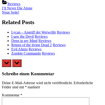
Reviews
Beitragsnavigation
Previous
I’ll Never Die Alone
Post:
Next
Neue Seite!
Post:
Related Posts
Lycan – Angriff der Werwölfe
Reviews
I saw the Devil
Reviews
Deep in my Mind
Reviews
Return of the living Dead 2
Reviews
Evil Aliens
Reviews
Zombie Commando
Reviews
prev
next
Schreibe einen Kommentar
Deine E-Mail-Adresse wird nicht veröffentlicht.
Erforderliche
Felder sind mit
*
markiert
Kommentar
*