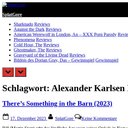
Skip
to
SplatGore
content
Sharknado
Reviews
Against the Dark
Reviews
American Werewolf in London, An – XXX Porn Parody
Revi
Phenomena
Reviews
Cold Hour, The
Reviews
Ghostmaker, The
Reviews
Graveyard of the Living Dead
Reviews
Bildnis des Dorian Gray, Das – Gewinnspiel
Gewinnspiel
prev
next
Schlagwort:
Alexander Karlsen 
There’s Something in the Barn (2023)
Posted
By
zu
17. Dezember 2023
SplatGore
Keine Kommentare
on
There
Somet