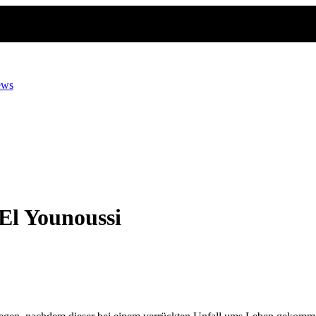
ews
El Younoussi
’s
hing