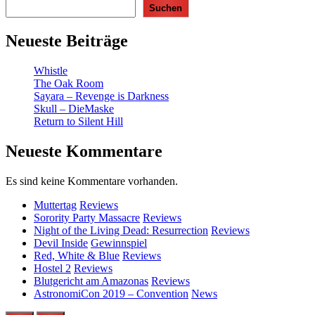
Suchen
Neueste Beiträge
Whistle
The Oak Room
Sayara – Revenge is Darkness
Skull – DieMaske
Return to Silent Hill
Neueste Kommentare
Es sind keine Kommentare vorhanden.
Muttertag
Reviews
Sorority Party Massacre
Reviews
Night of the Living Dead: Resurrection
Reviews
Devil Inside
Gewinnspiel
Red, White & Blue
Reviews
Hostel 2
Reviews
Blutgericht am Amazonas
Reviews
AstronomiCon 2019 – Convention
News