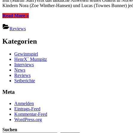
Bill (Martin Starr) erbt das ländliche Anwesen seines Onkels in Nor
in
Kindern Nora (Zoe Winther-Hansen) und Lucas (Townes Bunner) jeden
the
Barn
“There’s
Read More
»
(2023
Something
in
Reviews
the
Barn
Kategorien
(2023)”
Gewinnspiel
HenrX` Mumpitz
Interviews
News
Reviews
Setberichte
Meta
Anmelden
Eintrags-Feed
Kommentar-Feed
WordPress.org
Suchen