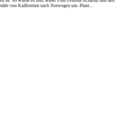
 ist. So wurde es Bill, seiner Frau (Amrita Acharia) und den
Familie von Kalifornien nach Norwegen um. Plant…