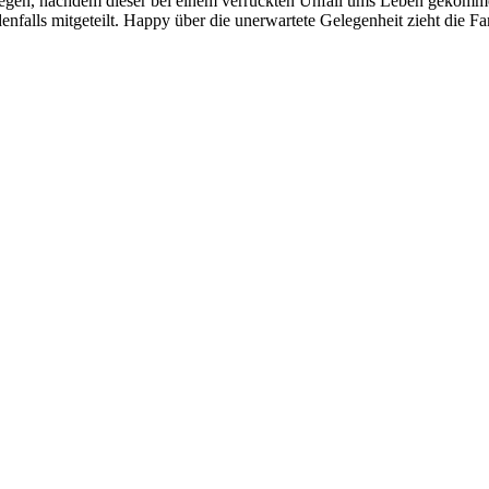
wegen, nachdem dieser bei einem verrückten Unfall ums Leben gekommen
falls mitgeteilt. Happy über die unerwartete Gelegenheit zieht die 
)