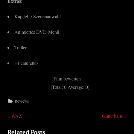
Extras:
Kapitel- / Szenenanwahl
Animiertes DVD-Menü
Trailer
3 Featurettes
Film bewerten
[Total:
0
Average:
0
]
Reviews
P
N
Beitragsnavigation
WAZ
Gutterballs
r
e
Related Posts
e
x