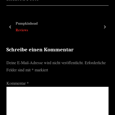
v
t
i
P
o
o
Pumpkinhead
u
s
prev
next
Reviews
s
t
P
:
o
Schreibe einen Kommentar
s
Deine E-Mail-Adresse wird nicht veröffentlicht.
Erforderliche
t
Felder sind mit
*
markiert
:
Kommentar
*