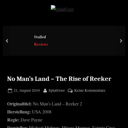
Skip
to
S
content
p
l
Stalled
a
prev
nex
Reviews
t
G
o
r
e
No Man’s Land – The Rise of Reeker
Posted
By
zu
21. August 2010
SplatGore
Keine Kommentare
on
No
Originaltitel:
No Man’s Land – Reeker 2
Man’s
Land
Herstellung:
USA 2008
–
Regie:
Dave Payne
The
Darsteller:
Michael Muhney, Mircea Monroe, Valerie Cruz,