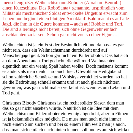
menschengroßer Weihnachtsmann-Roboter (Abraham Benrubi)
einen Kurzschluss. Das RoboSanta+ genannte, ursprünglich vom
Militär als mechanischer Soldat entwickelte Ungetüm erwacht zum
Leben und beginnt einen blutigen Amoklauf. Bald macht es auf alle
Jagd, die ihm in die Quere kommen – auch auf Robbie und Tori.
Die sind allerdings nicht bereit, sich ohne Gegenwehr einfach
abschlachten zu lassen. Schon gar nicht von so einer Figur …
Weihnachten ist ja ein Fest der Besinnlichkeit und da passt es gar
nicht rein, dass ein Weihnachtsmann durchdreht und auf
Menschenjagd geht. Schon gar nicht ein Killerrobotor. Das hat sich
an dem Abend auch Tori gedacht, die während Weihnachten
eigentlich nur ein wenig Spaß haben wollte. Doch meistens kommt
es anders als man denkt – so auch hier. Obwohl an Heiligabend
schon zahlreiche Schnäpse und Whiskys vernichtet wurden, so hat
sie die Bedrohung schnell erkannt und ist auch gleich nüchtern
geworden, was gar nicht mal so verkehrt ist, wenn es um Leben und
Tod geht.
Christmas Bloody Christmas ist ein recht solider Slaser, dem man
das so gar nicht ansehen würde. Natürlich ist die Idee mit dem
Weihnachtsmann Killerroboter ein wenig abgedreht, aber in Filmen
ist ja bekanntlich alles möglich. Da muss man auch nicht immer
nach einem Sinn suchen und bei so einem Film weiß man ja auch,
dass man sich einfach nach hinten lehnen soll und es auf sich wirken