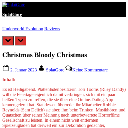
Skip
to
SplatGore
content
Underworld Evolution
Reviews
I
prev
next
Christmas Bloody Christmas
Posted
By
zu
2. Januar 2023
SplatGore
Keine Kommentare
on
Christmas
Bloody
Inhalt:
Christmas
Es ist Heiligabend. Plattenladenbesitzerin Tori Tooms (Riley Dandy)
will die Feiertage eigentlich damit verbringen, sich mit ein paar
heißen Typen zu treffen, die sie über eine Online-Dating-App
kennengelernt hat. Stattdessen überredet ihr Mitarbeiter Robbie
Reynolds (Sam Delich) sie aber, ihm beim Trinken, Musikhören und
Quatschen über seiner Meinung nach unterbewertete Horrorfilme
Gesellschaft zu leisten. In einem nicht weit entfernten
Spielzeugladen hat derweil ein zur Dekoration gedachter,