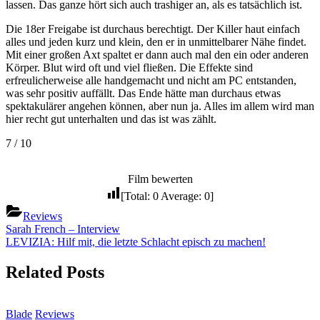
lassen. Das ganze hört sich auch trashiger an, als es tatsächlich ist.
Die 18er Freigabe ist durchaus berechtigt. Der Killer haut einfach
alles und jeden kurz und klein, den er in unmittelbarer Nähe findet.
Mit einer großen Axt spaltet er dann auch mal den ein oder anderen
Körper. Blut wird oft und viel fließen. Die Effekte sind
erfreulicherweise alle handgemacht und nicht am PC entstanden,
was sehr positiv auffällt. Das Ende hätte man durchaus etwas
spektakulärer angehen können, aber nun ja. Alles im allem wird man
hier recht gut unterhalten und das ist was zählt.
7 / 10
Film bewerten
[Total:
0
Average:
0
]
Reviews
Beitragsnavigation
Previous
Sarah French – Interview
Post:
Next
LEVIZIA: Hilf mit, die letzte Schlacht episch zu machen!
Post:
Related Posts
Blade
Reviews
T