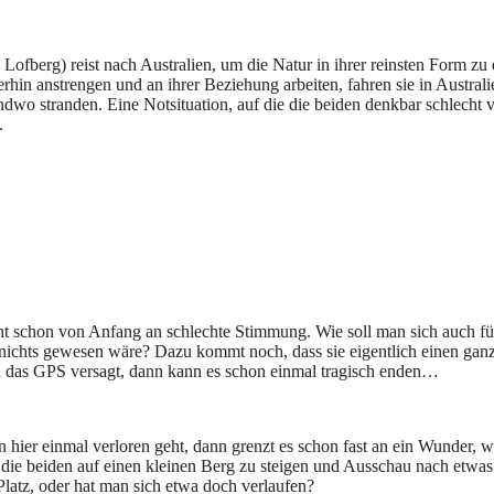
fberg) reist nach Australien, um die Natur in ihrer reinsten Form zu 
rhin anstrengen und an ihrer Beziehung arbeiten, fahren sie in Austra
wo stranden. Eine Notsituation, auf die die beiden denkbar schlecht v
.
ht schon von Anfang an schlechte Stimmung. Wie soll man sich auch fü
 nichts gewesen wäre? Dazu kommt noch, dass sie eigentlich einen gan
h das GPS versagt, dann kann es schon einmal tragisch enden…
man hier einmal verloren geht, dann grenzt es schon fast an ein Wunde
ßen die beiden auf einen kleinen Berg zu steigen und Ausschau nach et
Platz, oder hat man sich etwa doch verlaufen?