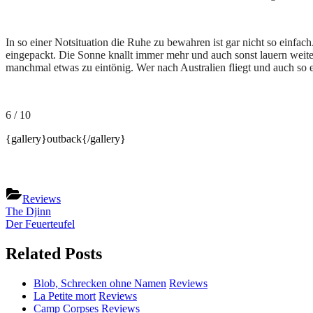
In so einer Notsituation die Ruhe zu bewahren ist gar nicht so einfa
eingepackt. Die Sonne knallt immer mehr und auch sonst lauern weite
manchmal etwas zu eintönig. Wer nach Australien fliegt und auch so 
6 / 10
{gallery}outback{/gallery}
Reviews
Beitragsnavigation
Previous
The Djinn
Post:
Next
Der Feuerteufel
Post:
Related Posts
Blob, Schrecken ohne Namen
Reviews
La Petite mort
Reviews
Camp Corpses
Reviews