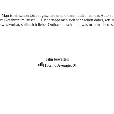
ch. Man ist eh schon total abgeschieden und dann findet man das Auto 
re Gefahren im Busch… Hier ertappt man sich sehr schön dabei, wie man
etwas vorhat, sollte sich lieber Outback anschauen, was man machen
s
Film bewerten
[Total:
0
Average:
0
]