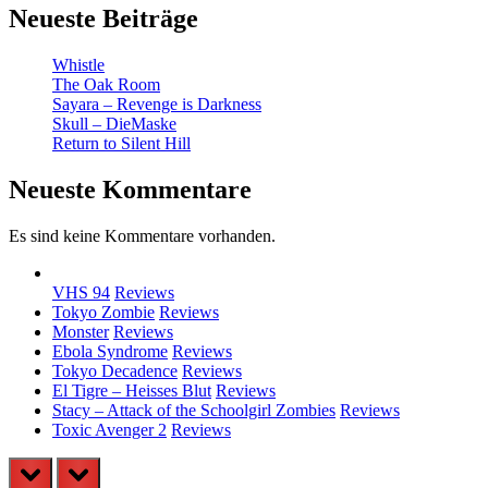
Neueste Beiträge
Whistle
The Oak Room
Sayara – Revenge is Darkness
Skull – DieMaske
Return to Silent Hill
Neueste Kommentare
Es sind keine Kommentare vorhanden.
VHS 94
Reviews
Tokyo Zombie
Reviews
Monster
Reviews
Ebola Syndrome
Reviews
Tokyo Decadence
Reviews
El Tigre – Heisses Blut
Reviews
Stacy – Attack of the Schoolgirl Zombies
Reviews
Toxic Avenger 2
Reviews
prev
next