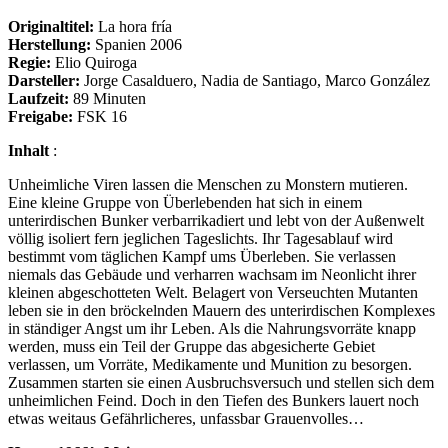
The
Originaltitel:
La hora fría
Herstellung:
Spanien 2006
Regie:
Elio Quiroga
Darsteller:
Jorge Casalduero, Nadia de Santiago, Marco González
Laufzeit:
89 Minuten
Freigabe:
FSK 16
Inhalt
:
Unheimliche Viren lassen die Menschen zu Monstern mutieren.
Eine kleine Gruppe von Überlebenden hat sich in einem
unterirdischen Bunker verbarrikadiert und lebt von der Außenwelt
völlig isoliert fern jeglichen Tageslichts. Ihr Tagesablauf wird
bestimmt vom täglichen Kampf ums Überleben. Sie verlassen
niemals das Gebäude und verharren wachsam im Neonlicht ihrer
kleinen abgeschotteten Welt. Belagert von Verseuchten Mutanten
leben sie in den bröckelnden Mauern des unterirdischen Komplexes
in ständiger Angst um ihr Leben. Als die Nahrungsvorräte knapp
werden, muss ein Teil der Gruppe das abgesicherte Gebiet
verlassen, um Vorräte, Medikamente und Munition zu besorgen.
Zusammen starten sie einen Ausbruchsversuch und stellen sich dem
unheimlichen Feind. Doch in den Tiefen des Bunkers lauert noch
etwas weitaus Gefährlicheres, unfassbar Grauenvolles…