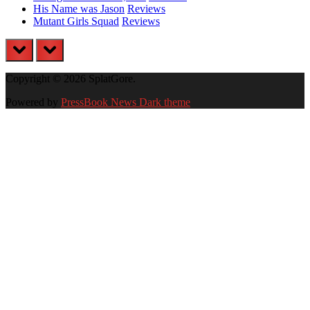
His Name was Jason
Reviews
Mutant Girls Squad
Reviews
prev
next
Copyright © 2026 SplatGore.
Powered by
PressBook News Dark theme