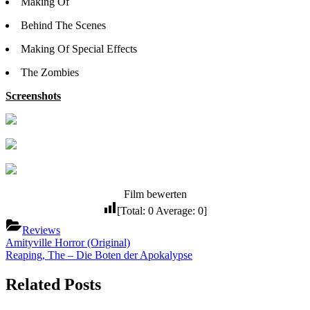
Making Of
Behind The Scenes
Making Of Special Effects
The Zombies
Screenshots
Film bewerten
[Total:
0
Average:
0
]
Reviews
Beitragsnavigation
Previous
Amityville Horror (Original)
Post:
Next
Reaping, The – Die Boten der Apokalypse
Post:
Related Posts