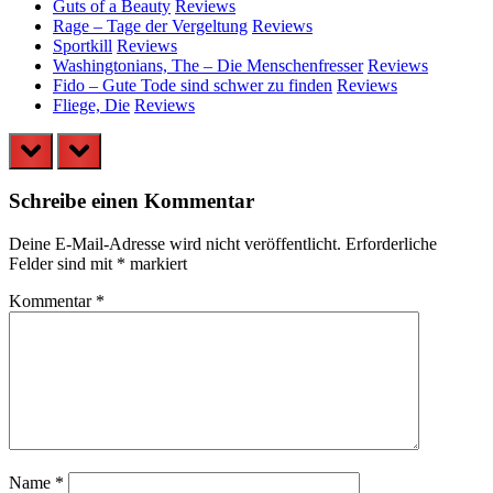
Guts of a Beauty
Reviews
Rage – Tage der Vergeltung
Reviews
Sportkill
Reviews
Washingtonians, The – Die Menschenfresser
Reviews
Fido – Gute Tode sind schwer zu finden
Reviews
Fliege, Die
Reviews
prev
next
Schreibe einen Kommentar
Deine E-Mail-Adresse wird nicht veröffentlicht.
Erforderliche
Felder sind mit
*
markiert
Kommentar
*
Name
*