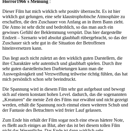
Horror1966´s Meinung
:
Dieser Film hat mich wirklich sehr positiv überrascht. Es ist hier
wirklich gut gelungen, eine sehr klaustrophobische Atmosphäre zu
erschaffen, die den Zuschauer von Anfang an in ihren Bann zieht.
Die Atmo ist sehr dicht und bedrohlich, so das man auch ein
gewisses Gefühl der Beklemmung verspürt. Das hier dargestellte
Endzeit – Szenario wird absolut glaubhaft rübergebracht, so das der
Zuschauer sich sehr gut in die Situation der Betroffenen
hineinversetzen kann.
Das liegt auch nicht zuletzt an den wirklich guten Darstellern, die
ihre Charaktäre sehr autentisch und glaubhaft spielen. Durch ihre
sehr guten darstellerischen Darbietungen kann man die
Auswegslosigkeit und Verzweiflung teilweise richtig fühlen, das hat
mich persönlich schon sehr beeindruckt.
Die Spannung wird in diesem Film sehr gut aufgebaut und bewegt
sich auf einem konstant hohen Level. dadurch, das die sogenannten
„Kreaturen“ die meiste Zeit des Films nur erwähnt und nicht gezeigt
werden, erhält die Spannung noch einmal einen weiteren Schub und
der Fantasie des Betrachters wird freier Lauf gelassen.
Zum Ende hin erhält der Film sogar noch eine etwas härtere Note,
es fließt auch einiges an Blut, aber das ist bei diesem tollen Film
nicht das Wesentliche. Das Ende ist dann wirklich sehr