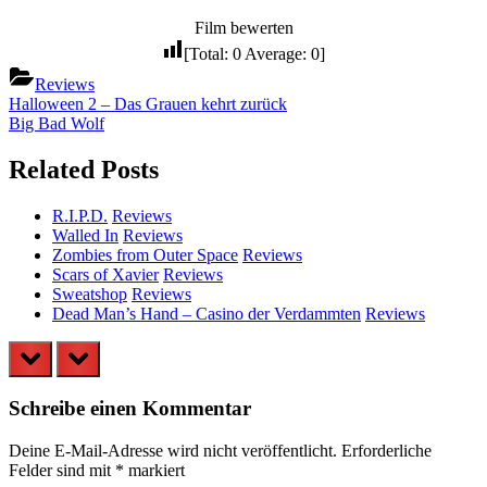
Film bewerten
[Total:
0
Average:
0
]
Reviews
Beitragsnavigation
Previous
Halloween 2 – Das Grauen kehrt zurück
Post:
Next
Big Bad Wolf
Post:
Related Posts
R.I.P.D.
Reviews
Walled In
Reviews
Zombies from Outer Space
Reviews
Scars of Xavier
Reviews
Sweatshop
Reviews
Dead Man’s Hand – Casino der Verdammten
Reviews
prev
next
Schreibe einen Kommentar
Deine E-Mail-Adresse wird nicht veröffentlicht.
Erforderliche
Felder sind mit
*
markiert