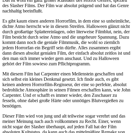
Das ist wohl ein ganz großer Klassiker des Horror Genres, speziell
des Slasher Films. Der Film war absolut prägend und hat das Genre
nachhaltig beeinflußt.
Es gibt kaum einen anderen Horrorfilm, in dem eine so unheimliche,
dichte Atmo herrscht wie in diesem Streifen. Halloween glänzt nicht
durch großartige Splattereinlagen, oder literweise Filmblut, nein, der
Film besticht durch seine Atmo und die ungeheure Spannung. Dazu
kommt dann noch die geniale Filmmusik, die wohl so ziemlich
jedem Horrorfan ein Begriff sein dürfte. Alles zusammen ergibt
dann diesen absolut genialen Film, der einfach absolut zeitlos ist und
den man sich immer wieder gern anschaut. Und zu Halloween
gehört der Film sowieso zum Pflichtprogramm.
Mit diesem Film hat Carpenter einen Meilenstein geschaffen und
sich selbst ein kleines Denkmal gesetzt. Ich finde auch, es gibt
keinen anderen Horrorfilm-Regisseur, der eine so perfekte, absolut
bedrohliche Atmosphäre in seinen Filmen erschaffen kann, wie John
Carpenter. Und er schafft es immer wieder, den Zuschauer zu
fesseln, ohne dabei große Härte oder unnötiges Blutvergießen zu
benötigen.
Dieser Film wied von jung und alt teilweise sogar verehrt und das
meiner Meinung nach auch vollkommen zu Recht. Einer, wenn
nicht sogar der Slasher überhaupt, auf jeden Fall hat der Film
absoluten Kultstatus, da kann auch das mittelmäßige Remake von