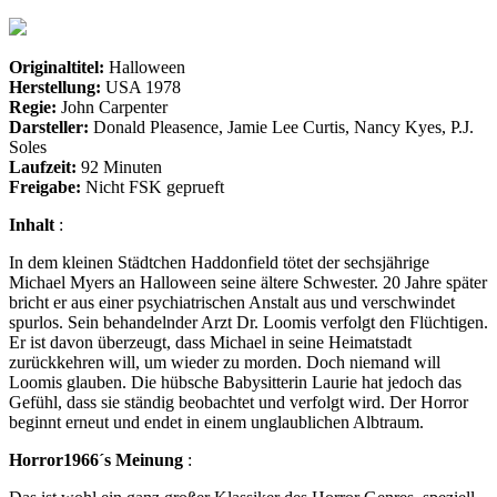
–
Die
Nacht
Originaltitel:
Halloween
des
Herstellung:
USA 1978
Grauens
Regie:
John Carpenter
Darsteller:
Donald Pleasence, Jamie Lee Curtis, Nancy Kyes, P.J.
Soles
Laufzeit:
92 Minuten
Freigabe:
Nicht FSK geprueft
Inhalt
:
In dem kleinen Städtchen Haddonfield tötet der sechsjährige
Michael Myers an Halloween seine ältere Schwester. 20 Jahre später
bricht er aus einer psychiatrischen Anstalt aus und verschwindet
spurlos. Sein behandelnder Arzt Dr. Loomis verfolgt den Flüchtigen.
Er ist davon überzeugt, dass Michael in seine Heimatstadt
zurückkehren will, um wieder zu morden. Doch niemand will
Loomis glauben. Die hübsche Babysitterin Laurie hat jedoch das
Gefühl, dass sie ständig beobachtet und verfolgt wird. Der Horror
beginnt erneut und endet in einem unglaublichen Albtraum.
Horror1966´s Meinung
: