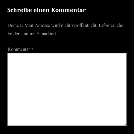
P
:
o
Schreibe einen Kommentar
s
Deine E-Mail-Adresse wird nicht veröffentlicht.
Erforderliche
t
Felder sind mit
*
markiert
:
Kommentar
*