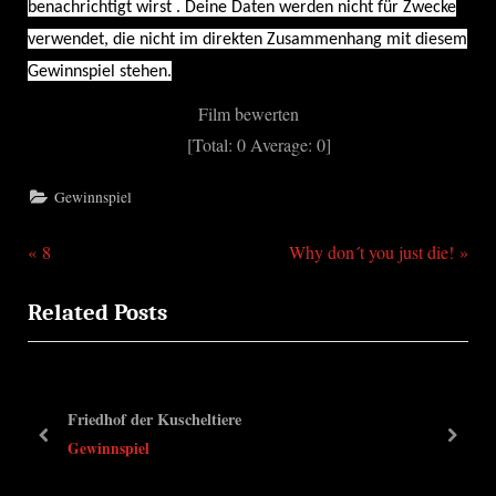
benachrichtigt wirst . Deine Daten werden nicht für Zwecke
verwendet, die nicht im direkten Zusammenhang mit diesem
Gewinnspiel stehen.
Film bewerten
[Total:
0
Average:
0
]
Gewinnspiel
P
N
Beitragsnavigation
8
Why don´t you just die!
r
e
Related Posts
e
x
v
t
i
P
o
o
Friedhof der Kuscheltiere
u
s
prev
next
Gewinnspiel
s
t