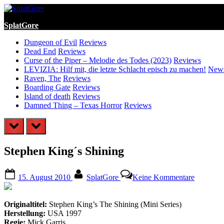
Skip
to
SplatGore
content
Dungeon of Evil
Reviews
Dead End
Reviews
Curse of the Piper – Melodie des Todes (2023)
Reviews
LEVIZIA: Hilf mit, die letzte Schlacht episch zu machen!
New
Raven, The
Reviews
Boarding Gate
Reviews
Island of death
Reviews
Damned Thing – Texas Horror
Reviews
prev
next
Stephen King´s Shining
Posted
By
zu
15. August 2010
SplatGore
Keine Kommentare
on
Stephen
King
´s
Originaltitel:
Stephen King’s The Shining (Mini Series)
Shining
Herstellung:
USA 1997
Regie:
Mick Garris