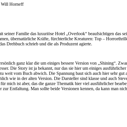
Will Horneff
 seiner Familie das luxuriöse Hotel „Overlook“ beaufsichtigen das sein
men, übernatürliche Kräfte, fürchterliche Kreaturen: Top – Horrorthri
as Drehbuch schrieb und die als Produzent agierte.
ersönlich ganz klar die um einiges bessere Version von „Shining“. Zwar
sser. Die Story ist ja bekannt, nur das sie hier um einiges ausführlich
zu weit vom Buch abwich. Die Spannung baut sich auch hier sehr gut a
hlich wie in der alten Version. Die Darsteller sind klasse und auch St
e für mich ist aber, das die ganze Thematik hier viel ausführlicher bea
zur Entfaltung. Man sollte beide Versionen kennen, da kann man nicht