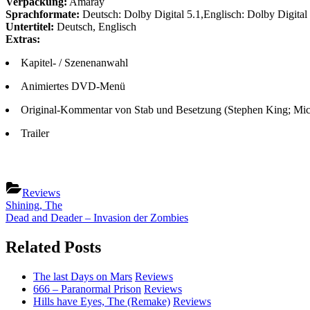
Verpackung:
Amaray
Sprachformate:
Deutsch: Dolby Digital 5.1,Englisch: Dolby Digital
Untertitel:
Deutsch, Englisch
Extras:
Kapitel- / Szenenanwahl
Animiertes DVD-Menü
Original-Kommentar von Stab und Besetzung (Stephen King; Mick 
Trailer
Reviews
Beitragsnavigation
Previous
Shining, The
Post:
Next
Dead and Deader – Invasion der Zombies
Post:
Related Posts
The last Days on Mars
Reviews
666 – Paranormal Prison
Reviews
Hills have Eyes, The (Remake)
Reviews