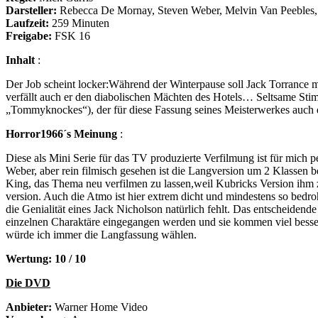
Darsteller:
Rebecca De Mornay, Steven Weber, Melvin Van Peebles, 
Laufzeit:
259 Minuten
Freigabe:
FSK 16
Inhalt
:
Der Job scheint locker:Während der Winterpause soll Jack Torrance mit
verfällt auch er den diabolischen Mächten des Hotels… Seltsame Stim
„Tommyknockes“), der für diese Fassung seines Meisterwerkes auch d
Horror1966´s Meinung
:
Diese als Mini Serie für das TV produzierte Verfilmung ist für mich p
Weber, aber rein filmisch gesehen ist die Langversion um 2 Klassen be
King, das Thema neu verfilmen zu lassen,weil Kubricks Version ihm 
version. Auch die Atmo ist hier extrem dicht und mindestens so bedro
die Genialität eines Jack Nicholson natürlich fehlt. Das entscheidend
einzelnen Charaktäre eingegangen werden und sie kommen viel besser 
würde ich immer die Langfassung wählen.
Wertung: 10 / 10
Die DVD
Anbieter:
Warner Home Video