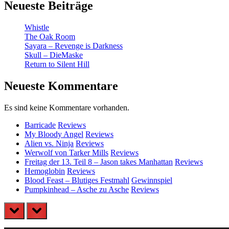
Neueste Beiträge
Whistle
The Oak Room
Sayara – Revenge is Darkness
Skull – DieMaske
Return to Silent Hill
Neueste Kommentare
Es sind keine Kommentare vorhanden.
Barricade
Reviews
My Bloody Angel
Reviews
Alien vs. Ninja
Reviews
Werwolf von Tarker Mills
Reviews
Freitag der 13. Teil 8 – Jason takes Manhattan
Reviews
Hemoglobin
Reviews
Blood Feast – Blutiges Festmahl
Gewinnspiel
Pumpkinhead – Asche zu Asche
Reviews
prev
next