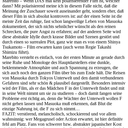
Marebito – Wenn DAS mal kein polarisierender Film ist, welcher
dann? Mit polarisierend meine ich in diesem Falle nicht, daß die
Meinung der Zuschauer soweit auseinander geht, sondern eher, daß
dieser Film in sich absolut kontrovers ist: auf der einen Seite ist die
meiste Zeit das ruhige, fast schon langweilige Leben von Masuoka
dokumentiert, der sich nichts sehnlicher wünscht als den reinen
Schrecken, die pure Angst zu erfahren; auf der anderen Seite wird
diese abstrakte Idylle durch krasse Bilder und Szenen gestört und
durch einen so surrealen Plot, ganz wie man es von einem Shinya
Tsukamoto – Film erwarten kann (auch wenn Regie Takashi
Shimizu führt).
Marebito versteht es einfach, von der ersten Minute an gerade durch
seine Ruhe und Monologe des Hauptdarstellers eine dunkle,
beklemmende Atmosphäre und auch Spannung zu erzeugen, die
sich auch noch den ganzen Film über bis zum Ende hält. Die Reisen
von Masuoka durch Tokyos Unterwelt und den damit verbundenen
Gefahren sind sehr schön & plausibel dargestellt. Besonders intensiv
wird der Film, als er das Mädchen F in der Unterwelt findet und mit
in seine Welt nimmt um sie zu studieren – doch damit fangen seine
Probleme erst richtig an, denn die Wächter der Unterwelt wollen F
nicht gehen lassen und Masuoka muß erkennen, daß Blut die
einzige Nahrung ist, die F zu sich nimmt…
FAZIT: verstörend, melancholisch, schockierend und vor allem
wahnsinnig: wer Megagrusel oder Action erwartet, ist hier definitiv
fehl am Platz. Fans von schwerer bzw. abstrakter japanischer Kost