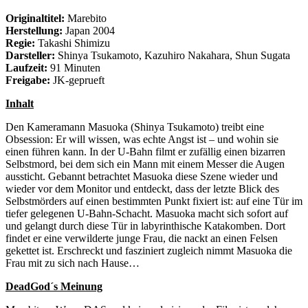
Originaltitel:
Marebito
Herstellung:
Japan 2004
Regie:
Takashi Shimizu
Darsteller:
Shinya Tsukamoto, Kazuhiro Nakahara, Shun Sugata
Laufzeit:
91 Minuten
Freigabe:
JK-geprueft
Inhalt
Den Kameramann Masuoka (Shinya Tsukamoto) treibt eine
Obsession: Er will wissen, was echte Angst ist – und wohin sie
einen führen kann. In der U-Bahn filmt er zufällig einen bizarren
Selbstmord, bei dem sich ein Mann mit einem Messer die Augen
aussticht. Gebannt betrachtet Masuoka diese Szene wieder und
wieder vor dem Monitor und entdeckt, dass der letzte Blick des
Selbstmörders auf einen bestimmten Punkt fixiert ist: auf eine Tür im
tiefer gelegenen U-Bahn-Schacht. Masuoka macht sich sofort auf
und gelangt durch diese Tür in labyrinthische Katakomben. Dort
findet er eine verwilderte junge Frau, die nackt an einen Felsen
gekettet ist. Erschreckt und fasziniert zugleich nimmt Masuoka die
Frau mit zu sich nach Hause…
DeadGod´s Meinung