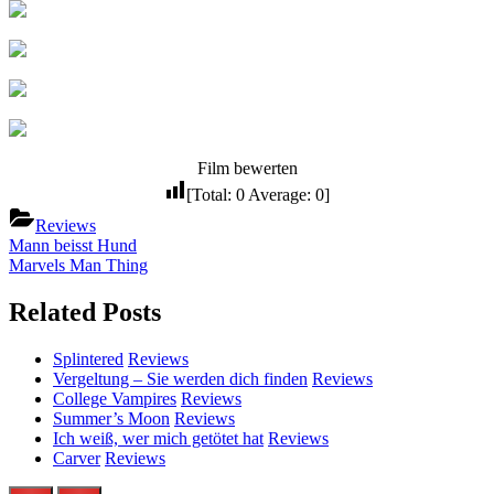
Film bewerten
[Total:
0
Average:
0
]
Reviews
Beitragsnavigation
Previous
Mann beisst Hund
Post:
Next
Marvels Man Thing
Post:
Related Posts
Splintered
Reviews
Vergeltung – Sie werden dich finden
Reviews
College Vampires
Reviews
Summer’s Moon
Reviews
Ich weiß, wer mich getötet hat
Reviews
Carver
Reviews