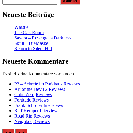
Suchen
Neueste Beiträge
Whistle
The Oak Room
Sayara – Revenge is Darkness
Skull – DieMaske
Return to Silent Hill
Neueste Kommentare
Es sind keine Kommentare vorhanden.
P2 – Schreie im Parkhaus
Reviews
Art of the Devil 2
Reviews
Cube Zero
Reviews
Fortitude
Reviews
Frank Schröter
Interviews
Ralf Kemper
Interviews
Road Rip
Reviews
Neighbor
Reviews
prev
next