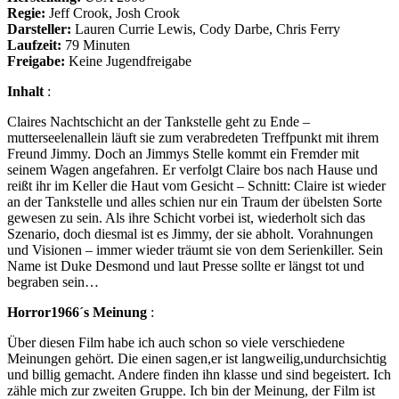
Regie:
Jeff Crook, Josh Crook
Darsteller:
Lauren Currie Lewis, Cody Darbe, Chris Ferry
Laufzeit:
79 Minuten
Freigabe:
Keine Jugendfreigabe
Inhalt
:
Claires Nachtschicht an der Tankstelle geht zu Ende –
mutterseelenallein läuft sie zum verabredeten Treffpunkt mit ihrem
Freund Jimmy. Doch an Jimmys Stelle kommt ein Fremder mit
seinem Wagen angefahren. Er verfolgt Claire bos nach Hause und
reißt ihr im Keller die Haut vom Gesicht – Schnitt: Claire ist wieder
an der Tankstelle und alles schien nur ein Traum der übelsten Sorte
gewesen zu sein. Als ihre Schicht vorbei ist, wiederholt sich das
Szenario, doch diesmal ist es Jimmy, der sie abholt. Vorahnungen
und Visionen – immer wieder träumt sie von dem Serienkiller. Sein
Name ist Duke Desmond und laut Presse sollte er längst tot und
begraben sein…
Horror1966´s Meinung
:
Über diesen Film habe ich auch schon so viele verschiedene
Meinungen gehört. Die einen sagen,er ist langweilig,undurchsichtig
und billig gemacht. Andere finden ihn klasse und sind begeistert. Ich
zähle mich zur zweiten Gruppe. Ich bin der Meinung, der Film ist