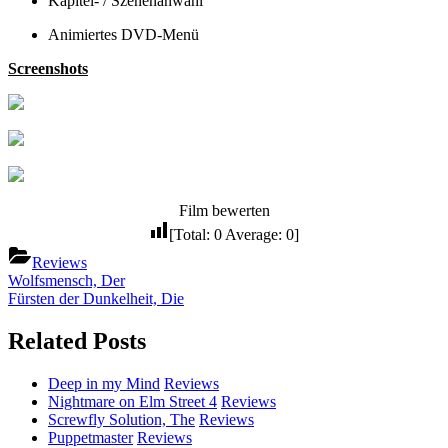
Kapitel- / Szenenanwahl
Animiertes DVD-Menü
Screenshots
Film bewerten
[Total:
0
Average:
0
]
Reviews
Beitragsnavigation
Previous
Wolfsmensch, Der
Post:
Next
Fürsten der Dunkelheit, Die
Post:
Related Posts
Deep in my Mind
Reviews
Nightmare on Elm Street 4
Reviews
Screwfly Solution, The
Reviews
Puppetmaster
Reviews