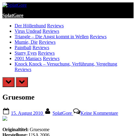
Skip
to
SplatGore
content
Der Höllenhund
Reviews
Virus Undead
Reviews
Triangle – Die Angst kommt in Wellen
Reviews
Mumie, Die
Reviews
Paintball
Reviews
Starry Eyes
Reviews
2001 Maniacs
Reviews
Knock Knock – Versuchung, Verführung, Vergeltung
Reviews
prev
next
Gruesome
Posted
By
zu
15. August 2010
SplatGore
Keine Kommentare
on
Gruesom
Originaltitel:
Gruesome
Herstellung:
USA 2006