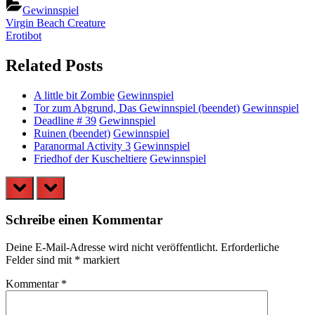
Gewinnspiel
Beitragsnavigation
Previous
Virgin Beach Creature
Post:
Next
Erotibot
Post:
Related Posts
A little bit Zombie
Gewinnspiel
Tor zum Abgrund, Das Gewinnspiel (beendet)
Gewinnspiel
Deadline # 39
Gewinnspiel
Ruinen (beendet)
Gewinnspiel
Paranormal Activity 3
Gewinnspiel
Friedhof der Kuscheltiere
Gewinnspiel
prev
next
Schreibe einen Kommentar
Deine E-Mail-Adresse wird nicht veröffentlicht.
Erforderliche
Felder sind mit
*
markiert
Kommentar
*