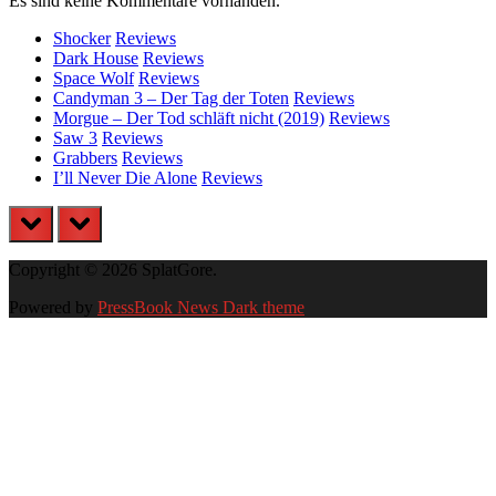
Es sind keine Kommentare vorhanden.
Shocker
Reviews
Dark House
Reviews
Space Wolf
Reviews
Candyman 3 – Der Tag der Toten
Reviews
Morgue – Der Tod schläft nicht (2019)
Reviews
Saw 3
Reviews
Grabbers
Reviews
I’ll Never Die Alone
Reviews
prev
next
Copyright © 2026 SplatGore.
Powered by
PressBook News Dark theme