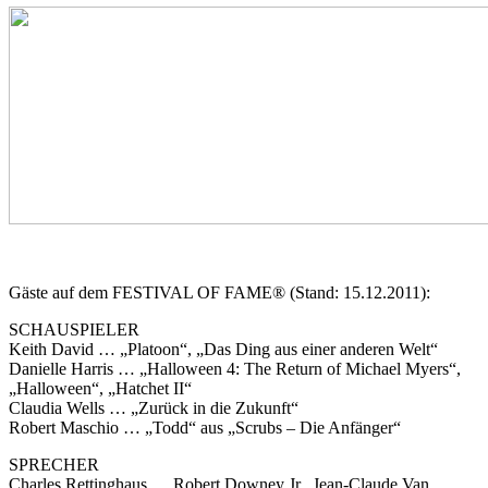
Gäste auf dem FESTIVAL OF FAME® (Stand: 15.12.2011):
SCHAUSPIELER
Keith David … „Platoon“, „Das Ding aus einer anderen Welt“
Danielle Harris … „Halloween 4: The Return of Michael Myers“,
„Halloween“, „Hatchet II“
Claudia Wells … „Zurück in die Zukunft“
Robert Maschio … „Todd“ aus „Scrubs – Die Anfänger“
SPRECHER
Charles Rettinghaus … Robert Downey Jr., Jean-Claude Van