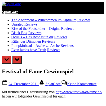
Skip
to
SplatGore
content
The Apartment – Willkommen im Alptraum
Reviews
Unrated
Reviews
Rise of the Footsoldier – Origins
Reviews
Black Box
Reviews
Oculus – Das Böse ist in dir
Reviews
Ritter der Dämonen
Reviews
Pumpkinhead – Asche zu Asche
Reviews
Even lambs have Teeth
Reviews
prev
next
Festival of Fame Gewinnspiel
Posted
By
zu
24. Dezember 2011
SplatGore
Keine Kommentare
on
Festiv
of
Mit freundlicher Unterstützung von
http://www.festival-of-fame.de/
Fame
haben wir folgendes Gewinnspiel für euch:
Gewin