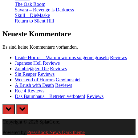
The Oak Room
Sayara – Revenge is Darkness
Skull – DieMaske
Return to Silent Hill
Neueste Kommentare
Es sind keine Kommentare vorhanden.
Inside Horror – Warum wir uns so gerne gruseln
Reviews
Japanese Hell
Reviews
Zombiejäger, Die
Reviews
Sin Reaper
Reviews
Weekend of Horrors
Gewinnspiel
A Brush with Death
Reviews
Rec 4
Reviews
Das Baumhaus – Betreten verboten!
Reviews
prev
next
Copyright © 2026 SplatGore.
Powered by
PressBook News Dark theme