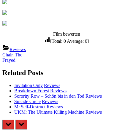
Film bewerten
[Total:
0
Average:
0
]
Reviews
Beitragsnavigation
Previous
Chair, The
Post:
Next
Frayed
Post:
Related Posts
Invitation Only
Reviews
Breakdown Forest
Reviews
Sorority Row – Schön bis in den Tod
Reviews
Suicide Circle
Reviews
Mr.Self-Destruct
Reviews
UKM: The Ultimate Killing Machine
Reviews
prev
next