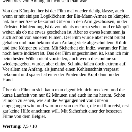
wenn dies von Anfang an nicht sein Plan war.
Von den Kämpfen her ist der Film mal wieder richtig klasse, auch
wenn er mit einigen Logiklöchern der Ein-Mann-Armee zu kämpfen
hat. In einer Szene bekommt Gibson in den Arm geschossen, in der
nächsten Einblendung ist davon nichts mehr zu sehen und er kämpft
weiter, als ob nie etwas geschehen ist. Aber so etwas kennt man ja
auch schon von anderen Filmen. Der Film wurde aber recht brutal
gehalten und man bekommt am Anfang viele abgeschnittene Köpfe
und tote Körper zu sehen. Mit Sicherheit ein Indiz, warum der Film
noch heute indiziert ist. Das der Film ungeschnitten ist, kann ich mir
beim besten Willen nicht vorstellen, auch wenn dies online so
wiedergegeben wurde, aber einige Schnitte fallen doch extrem auf.
Vor allem am Anfang, als jemand einen Kehlenschnitt verpasst
bekommt und später hat einer der Piraten den Kopf dann in der
Hand.
Über den Film an sich kann man eigentlich nicht meckern und die
kurze Laufzeit von nur 82 Minuten sind auch im nu herum. Schön
ist noch zu sehen, wie auf die Vergangenheit von Gibson
eingegangen wird und warum er von der Frau, die mit ihm reist, erst
gar keine Hilfe annehmen will. Mit Sicherheit einer der besseren
Filme von dem Belgier.
Wertung: 7,5 / 10