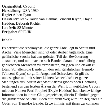
Originaltitel:
Cyborg
Herstellung:
USA 1989
Regie:
Albert Pyun
Darsteller:
Jean-Claude van Damme, Vincent Klynn, Dayle
Haddon, Deborah Richter
Laufzeit:
82 Minuten
Freigabe:
SPIO/JK
Inhalt
:
Es herrscht die Apokalypse, die ganze Erde liegt in Schutt und
Asche. Viele Menschen sind tot oder sterben tagtäglich. Eine
gefährliche Seuche hat den grössten Teil der Bevölkerung
ausradiert, und nun machen sich Banden daran, die noch übrig
gebliebenen Menschen zu terrorisieren, zu jagen und eiskalt zu
töten. Vor allem die Bande um den sehr gefährlichen Tremolo
(Vincent Klynn) sorgt für Angst und Schrecken. Er gilt als
unbesiegbar und mit seiner kleinen Armee löscht er ganze
Siedlungen aus. Nur in der Stadt Atlanta gibt es noch Hoffnung,
bestehend aus den letzten Ärzten der Welt. Ein weiblicher Cyborg
mit dem Namen Pearl Prophet (Dayle Haddon) hat lebenswichtige
Informationen in ihrem Chip gespeichert, für ein Heilmittel gegen
die gravierende Seuche. Doch auf ihrem Weg wird ihr Begleiter ein
Opfer von Tremolos Bande. Er zwingt sie, mit ihnen zu kommen.