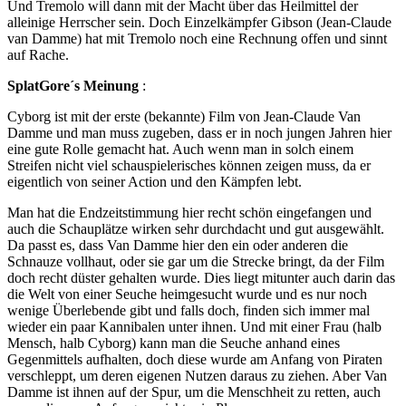
Und Tremolo will dann mit der Macht über das Heilmittel der
alleinige Herrscher sein. Doch Einzelkämpfer Gibson (Jean-Claude
van Damme) hat mit Tremolo noch eine Rechnung offen und sinnt
auf Rache.
SplatGore´s Meinung
:
Cyborg ist mit der erste (bekannte) Film von Jean-Claude Van
Damme und man muss zugeben, dass er in noch jungen Jahren hier
eine gute Rolle gemacht hat. Auch wenn man in solch einem
Streifen nicht viel schauspielerisches können zeigen muss, da er
eigentlich von seiner Action und den Kämpfen lebt.
Man hat die Endzeitstimmung hier recht schön eingefangen und
auch die Schauplätze wirken sehr durchdacht und gut ausgewählt.
Da passt es, dass Van Damme hier den ein oder anderen die
Schnauze vollhaut, oder sie gar um die Strecke bringt, da der Film
doch recht düster gehalten wurde. Dies liegt mitunter auch darin das
die Welt von einer Seuche heimgesucht wurde und es nur noch
wenige Überlebende gibt und falls doch, finden sich immer mal
wieder ein paar Kannibalen unter ihnen. Und mit einer Frau (halb
Mensch, halb Cyborg) kann man die Seuche anhand eines
Gegenmittels aufhalten, doch diese wurde am Anfang von Piraten
verschleppt, um deren eigenen Nutzen daraus zu ziehen. Aber Van
Damme ist ihnen auf der Spur, um die Menschheit zu retten, auch