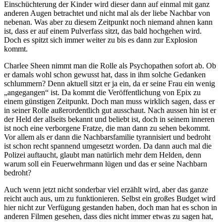
Einschüchterung der Kinder wird dieser dann auf einmal mit ganz
anderen Augen betrachtet und nicht mal als der liebe Nachbar von
nebenan. Was aber zu diesem Zeitpunkt noch niemand ahnen kann
ist, dass er auf einem Pulverfass sitzt, das bald hochgehen wird.
Doch es spitzt sich immer weiter zu bis es dann zur Explosion
kommt.
Charlee Sheen nimmt man die Rolle als Psychopathen sofort ab. Ob
er damals wohl schon gewusst hat, dass in ihm solche Gedanken
schlummern? Denn aktuell sitzt er ja ein, da er seine Frau ein wenig
„angegangen“ ist. Da kommt die Veröffentlichung von Epix zu
einem günstigen Zeitpunkt. Doch man muss wirklich sagen, dass er
in seiner Rolle außerordentlich gut ausschaut. Nach aussen hin ist er
der Held der allseits bekannt und beliebt ist, doch in seinem inneren
ist noch eine verborgene Fratze, die man dann zu sehen bekommt.
Vor allem als er dann die Nachbarsfamilie tyrannisiert und bedroht
ist schon recht spannend umgesetzt worden. Da dann auch mal die
Polizei auftaucht, glaubt man natürlich mehr dem Helden, denn
warum soll ein Feuerwehrmann lügen und das er seine Nachbarn
bedroht?
Auch wenn jetzt nicht sonderbar viel erzählt wird, aber das ganze
reicht auch aus, um zu funktionieren. Selbst ein großes Budget wird
hier nicht zur Verfügung gestanden haben, doch man hat es schon in
anderen Filmen gesehen, dass dies nicht immer etwas zu sagen hat,