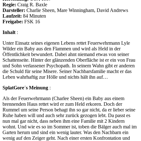
Regie:
Craig R. Baxle
Darsteller:
Charlie Sheen, Mare Winningham, David Andrews
Laufzeit:
84 Minuten
Freigabe:
FSK 16
Inhalt
:
Unter Einsatz seines eigenen Lebens rettet Feuerwehrmann Lyle
Wilder ein Baby aus den Flammen und wird als Held in der
Öffentlichkeit bewundert. Dabei ahnt niemand etwas von seiner
Schattenseite. Hinter der glänzenden Oberfläche ist er ein von Frau
und Sohn verlassener Psychopath. In seinem Wahn gibt er anderen
die Schuld für seine Misere. Seiner Nachbarsfamilie macht er das
Leben wahrhaftig zur Hölle und nichts hält ihn auf…
SplatGore´s Meinung
:
Als der Feuerwehrmann (Charlee Sheen) ein Baby aus einem
brennenden Haus rettet wird er zum Held erkoren. Doch der
Rummel um seine Person behagt ihn so gar nicht, da er lieber seine
Ruhe haben will und auch sehr zurück gezogen lebt. Da passt es
nun mal gar nicht, dass neben ihm eine Familie mit 2 Kindern
wohnt. Und wie es so im Sommer ist, toben die Bälger auch mal im
Garten herum und sind ein wenig lauter. Was den Nachbarn ein
wenig auf den Zeiger geht. Nach einer ersten Konfrontation und