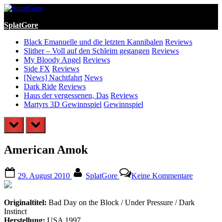
Skip
to
SplatGore
content
Black Emanuelle und die letzten Kannibalen
Reviews
Slither – Voll auf den Schleim gegangen
Reviews
My Bloody Angel
Reviews
Side FX
Reviews
[News] Nachtfahrt
News
Dark Ride
Reviews
Haus der vergessenen, Das
Reviews
Martyrs 3D Gewinnspiel
Gewinnspiel
prev
next
American Amok
Posted
By
zu
29. August 2010
SplatGore
Keine Kommentare
on
America
Amok
Originaltitel:
Bad Day on the Block / Under Pressure / Dark
Instinct
Herstellung:
USA 1997