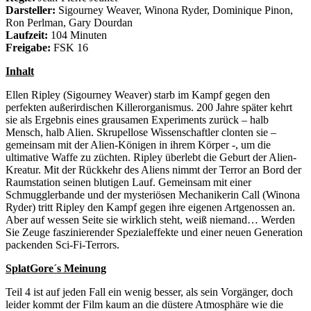
Darsteller:
Sigourney Weaver, Winona Ryder, Dominique Pinon,
Ron Perlman, Gary Dourdan
Laufzeit:
104 Minuten
Freigabe:
FSK 16
Inhalt
Ellen Ripley (Sigourney Weaver) starb im Kampf gegen den
perfekten außerirdischen Killerorganismus. 200 Jahre später kehrt
sie als Ergebnis eines grausamen Experiments zurück – halb
Mensch, halb Alien. Skrupellose Wissenschaftler clonten sie –
gemeinsam mit der Alien-Königen in ihrem Körper -, um die
ultimative Waffe zu züchten. Ripley überlebt die Geburt der Alien-
Kreatur. Mit der Rückkehr des Aliens nimmt der Terror an Bord der
Raumstation seinen blutigen Lauf. Gemeinsam mit einer
Schmugglerbande und der mysteriösen Mechanikerin Call (Winona
Ryder) tritt Ripley den Kampf gegen ihre eigenen Artgenossen an.
Aber auf wessen Seite sie wirklich steht, weiß niemand… Werden
Sie Zeuge faszinierender Spezialeffekte und einer neuen Generation
packenden Sci-Fi-Terrors.
SplatGore´s Meinung
Teil 4 ist auf jeden Fall ein wenig besser, als sein Vorgänger, doch
leider kommt der Film kaum an die düstere Atmosphäre wie die