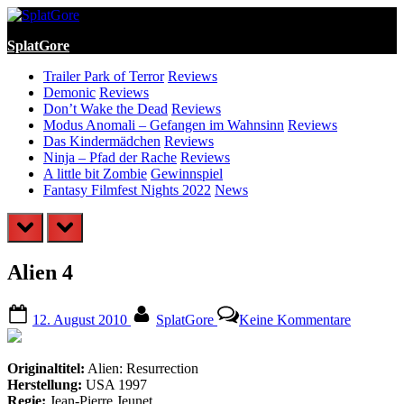
Skip
to
SplatGore
content
Trailer Park of Terror
Reviews
Demonic
Reviews
Don’t Wake the Dead
Reviews
Modus Anomali – Gefangen im Wahnsinn
Reviews
Das Kindermädchen
Reviews
Ninja – Pfad der Rache
Reviews
A little bit Zombie
Gewinnspiel
Fantasy Filmfest Nights 2022
News
prev
next
Alien 4
Posted
By
zu
12. August 2010
SplatGore
Keine Kommentare
on
Alien
4
Originaltitel:
Alien: Resurrection
Herstellung:
USA 1997
Regie:
Jean-Pierre Jeunet