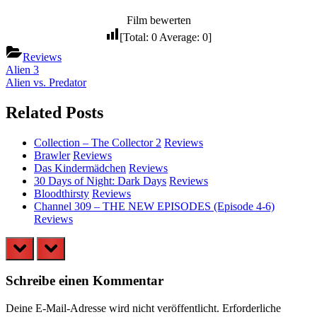
Film bewerten
[Total:
0
Average:
0
]
Reviews
Beitragsnavigation
Previous
Alien 3
Post:
Next
Alien vs. Predator
Post:
Related Posts
Collection – The Collector 2
Reviews
Brawler
Reviews
Das Kindermädchen
Reviews
30 Days of Night: Dark Days
Reviews
Bloodthirsty
Reviews
Channel 309 – THE NEW EPISODES (Episode 4-6)
Reviews
prev
next
Schreibe einen Kommentar
Deine E-Mail-Adresse wird nicht veröffentlicht.
Erforderliche