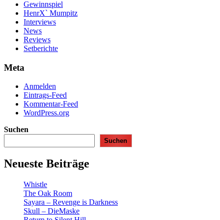
Gewinnspiel
HenrX` Mumpitz
Interviews
News
Reviews
Setberichte
Meta
Anmelden
Eintrags-Feed
Kommentar-Feed
WordPress.org
Suchen
Suchen
Neueste Beiträge
Whistle
The Oak Room
Sayara – Revenge is Darkness
Skull – DieMaske
Return to Silent Hill