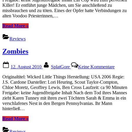
Killer! Er entführt junge Mädchen, um Sie anschließend zu
missbrauchen und zu töten. Eines der Opfer hatte Verbindungen zu
alten Voodoo Priesterinnen,…
“Zombie
Read More
»
Nation”
Reviews
Zombies
Posted
By
zu
12. August 2010
SplatGore
Keine Kommentare
on
Zombies
Originaltitel: Wicked Little Things Herstellung: USA 2006 Regie:
J.S. Cardone Darsteller: Lori Heuring, Scout Taylor-Compton,
Chloe Moretz, Geoffrey Lewis, Ben Cross Laufzeit: ca 90 Minuten
Freigabe: keine Jugendfreigabe Inhalt Nach dem Tod ihres Mannes
zieht Karen Tunney mit ihren zwei Töchtern Sarah & Emma in ein
verschIafenes Nest in den Bergen PennsyIvanias. lhr Mann
hinterIieß…
“Zombies”
Read More
»
Reviews