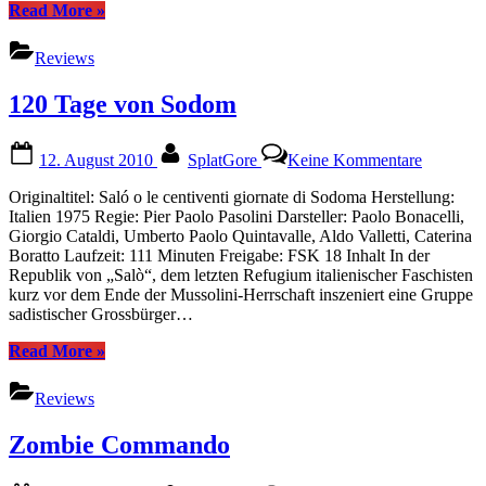
“300”
Read More
»
Reviews
120 Tage von Sodom
Posted
By
zu
12. August 2010
SplatGore
Keine Kommentare
on
120
Tage
Originaltitel: Saló o le centiventi giornate di Sodoma Herstellung:
von
Italien 1975 Regie: Pier Paolo Pasolini Darsteller: Paolo Bonacelli,
Sodom
Giorgio Cataldi, Umberto Paolo Quintavalle, Aldo Valletti, Caterina
Boratto Laufzeit: 111 Minuten Freigabe: FSK 18 Inhalt In der
Republik von „Salò“, dem letzten Refugium italienischer Faschisten
kurz vor dem Ende der Mussolini-Herrschaft inszeniert eine Gruppe
sadistischer Grossbürger…
“120
Read More
»
Tage
von
Reviews
Sodom”
Zombie Commando