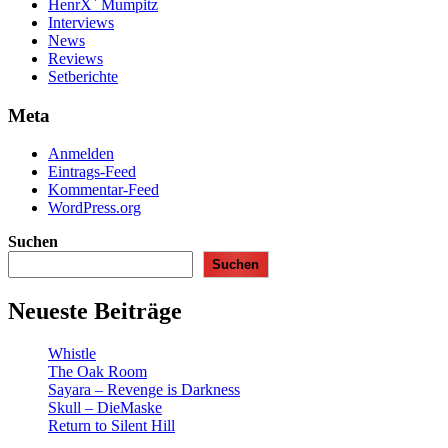
HenrX` Mumpitz
Interviews
News
Reviews
Setberichte
Meta
Anmelden
Eintrags-Feed
Kommentar-Feed
WordPress.org
Suchen
Suchen
Neueste Beiträge
Whistle
The Oak Room
Sayara – Revenge is Darkness
Skull – DieMaske
Return to Silent Hill