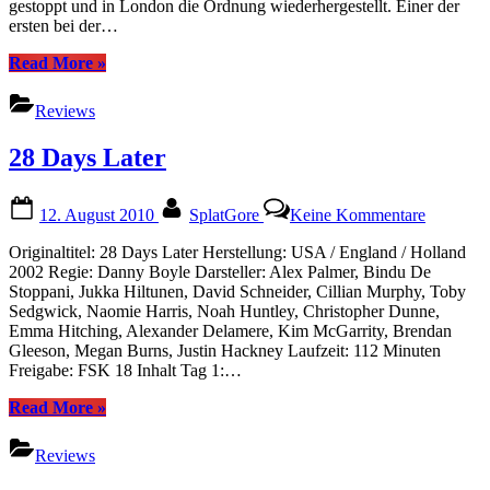
gestoppt und in London die Ordnung wiederhergestellt. Einer der
ersten bei der…
“28
Read More
»
Weeks
Later”
Reviews
28 Days Later
Posted
By
zu
12. August 2010
SplatGore
Keine Kommentare
on
28
Days
Originaltitel: 28 Days Later Herstellung: USA / England / Holland
Later
2002 Regie: Danny Boyle Darsteller: Alex Palmer, Bindu De
Stoppani, Jukka Hiltunen, David Schneider, Cillian Murphy, Toby
Sedgwick, Naomie Harris, Noah Huntley, Christopher Dunne,
Emma Hitching, Alexander Delamere, Kim McGarrity, Brendan
Gleeson, Megan Burns, Justin Hackney Laufzeit: 112 Minuten
Freigabe: FSK 18 Inhalt Tag 1:…
“28
Read More
»
Days
Later”
Reviews