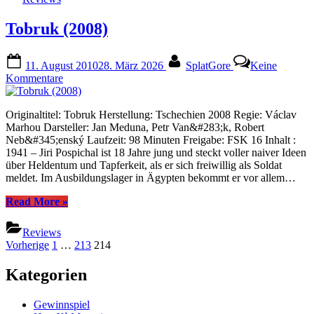
Tobruk (2008)
Posted
By
11. August 2010
28. März 2026
SplatGore
Keine
on
zu
Kommentare
Tobruk
(2008)
Originaltitel: Tobruk Herstellung: Tschechien 2008 Regie: Václav
Marhou Darsteller: Jan Meduna, Petr Van&#283;k, Robert
Neb&#345;enský Laufzeit: 98 Minuten Freigabe: FSK 16 Inhalt :
1941 – Jiri Pospichal ist 18 Jahre jung und steckt voller naiver Ideen
über Heldentum und Tapferkeit, als er sich freiwillig als Soldat
meldet. Im Ausbildungslager in Ägypten bekommt er vor allem…
“Tobruk
Read More
»
(2008)”
Reviews
Seitennummerierung
Vorherige
1
…
213
214
der
Kategorien
Beiträge
Gewinnspiel