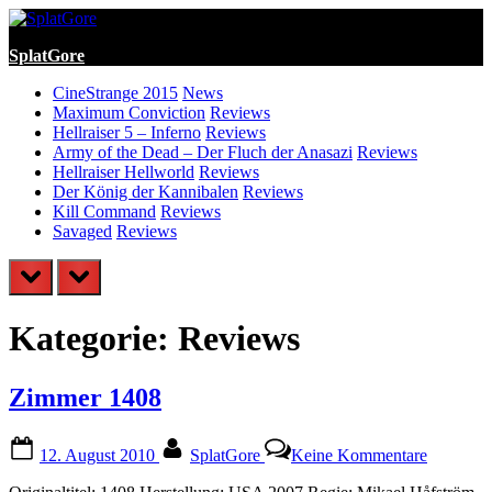
Skip
to
SplatGore
content
CineStrange 2015
News
Maximum Conviction
Reviews
Hellraiser 5 – Inferno
Reviews
Army of the Dead – Der Fluch der Anasazi
Reviews
Hellraiser Hellworld
Reviews
Der König der Kannibalen
Reviews
Kill Command
Reviews
Savaged
Reviews
prev
next
Kategorie:
Reviews
Zimmer 1408
Posted
By
zu
12. August 2010
SplatGore
Keine Kommentare
on
Zimmer
1408