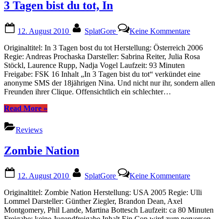
3 Tagen bist du tot, In
Posted
By
zu
12. August 2010
SplatGore
Keine Kommentare
on
3
Tagen
Originaltitel: In 3 Tagen bost du tot Herstellung: Österreich 2006
bist
Regie: Andreas Prochaska Darsteller: Sabrina Reiter, Julia Rosa
du
Stöckl, Laurence Rupp, Nadja Vogel Laufzeit: 93 Minuten
tot,
Freigabe: FSK 16 Inhalt „In 3 Tagen bist du tot“ verkündet eine
In
anonyme SMS der 18jährigen Nina. Und nicht nur ihr, sondern allen
Freunden ihrer Clique. Offensichtlich ein schlechter…
“3
Read More
»
Tagen
bist
Reviews
du
tot,
Zombie Nation
In”
Posted
By
zu
12. August 2010
SplatGore
Keine Kommentare
on
Zombie
Nation
Originaltitel: Zombie Nation Herstellung: USA 2005 Regie: Ulli
Lommel Darsteller: Günther Ziegler, Brandon Dean, Axel
Montgomery, Phil Lande, Martina Bottesch Laufzeit: ca 80 Minuten
Freigabe: keine Jugendfreigabe Inhalt Ein Cop wird zum perversen