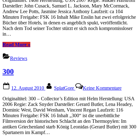
Originaltitel: 1408 Herstellung: USA 2007 Regie: Mikael Håfström
Darsteller: John Cusack, Samuel L. Jackson, Mary McCormack,
Andrew Lee Potts, Jasmine Jessica Anthony Laufzeit: ca 104
Minuten Freigabe: FSK 16 Inhalt Mike Enslin hat zwei erfolgreiche
Bücher über Hotels, in denen es angeblich spukt, veröffentlicht.
Nach dem Tod seiner Tochter stürzt er sich noch kompromissloser
in…
“Zimmer
Read More
»
1408”
Reviews
300
Posted
By
zu
12. August 2010
SplatGore
Keine Kommentare
on
300
Originaltitel: 300 – Collector’s Edition mit Helm Herstellung: USA
2006 Regie: Zack Snyder Darsteller: Gerard Butler, Lena Headey,
Dominic West, David Wenham, Vincent Regan Laufzeit: 116
Minuten Freigabe: FSK 16 Inhalt „300“ ist die unerbittliche
Filmversion der historischen Schlacht an den Thermopylen: Im
antiken Griechenland starb König Leonidas (Gerard Butler) mit 300
Spartanern im Kampf…