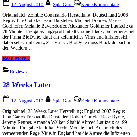
Posted
By
zu
12. August 2010
SplatGore
Keine Kommentare
on
Zombie
Comman
Originaltitel: Zombie Commando Herstellung: Deutschland 2006
Regie: The Outtake Team Darsteller: Michael Donner, Marco
Goldhofer, Melanie Bayersdorfer, Alexander Goldhofer Laufzeit: ca
78 Minuten Freigabe: ungeprüft Inhalt Craine Black, Sicherheitschef
der Firma BioDyne, klaut ein gefährliches Virus und infiziert sich
dabei selbst mit dem „ Z – Virus“. BioDyne muss Black der sich in
den Wäldern…
“Zombie
Read More
»
Commando”
Reviews
28 Weeks Later
Posted
By
zu
12. August 2010
SplatGore
Keine Kommentare
on
28
Weeks
Originaltitel: 28 Weeks Later Herstellung: England 2007 Regie:
Later
Juan Carlos Fresnadillo Darsteller: Robert Carlyle, Rose Byrne,
Jeremy Renner, Amanda Walker, Shahid Ahmed Laufzeit: ca. 99
Minuten Freigabe: kJ Inhalt Sechs Monate nach Ausbruch des
verheerenden Rage-Virus in England hat die Armee die Infizierten